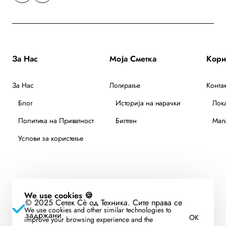
За Нас
Моја Сметка
За Нас
Логирање
Контак
Блог
Историја на нарачки
Лок
Политика на Приватност
Билтен
Мапа
Услови за користење
We use cookies 🍪
© 2025 Сетек Сè од Техника. Сите права се
We use cookies and other similar technologies to
задржани
OK
improve your browsing experience and the