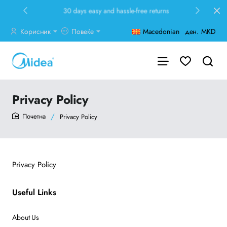
30 days easy and hassle-free returns
Корисник
Повеќе
Macedonian
ден.
MKD
Privacy Policy
Privacy Policy
home
Privacy Policy
Useful Links
About Us