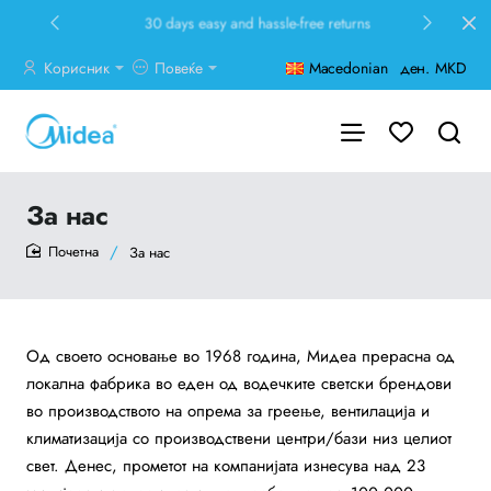
30 days easy and hassle-free returns
Корисник
Повеќе
Macedonian
ден.
MKD
За нас
За нас
home
Од своето основање во 1968 година, Мидеа прерасна од
локална фабрика во еден од водечките светски брендови
во производството на опрема за греење, вентилација и
климатизација со производствени центри/бази низ целиот
свет. Денес, прометот на компанијата изнесува над 23