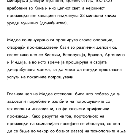
милијарди долари годишно, вработува над 100.000
вработени во Кина и низ целиот свет, а нејзиниот
производствен капацитет надминува 33 милиони клима
уреди годишно (домаќинства).
Мидеа континуирано ги проширува своите операции,
отворајќи производствени бази во различни делови од
светот како што се Виетнам, Белорусија, Бразил, Аргентина
и Индија, а во исто време ја проширува и својата
дистрибутивна мрежа, за да може да понуди првокласни
услуги на локалните потрошувачи.
Главната цел на Мидеа отсекогаш била што побрзо да ги
задоволи потребите и желбите на потрошувачите со
технолошки иновативни, но финансиски прифатливи
производи. Како резултат на тоа, портфолиото на
производи на компанијата постојано се збогатува, со цел
да се биде во чекор со брзиот развој на технологиите и да