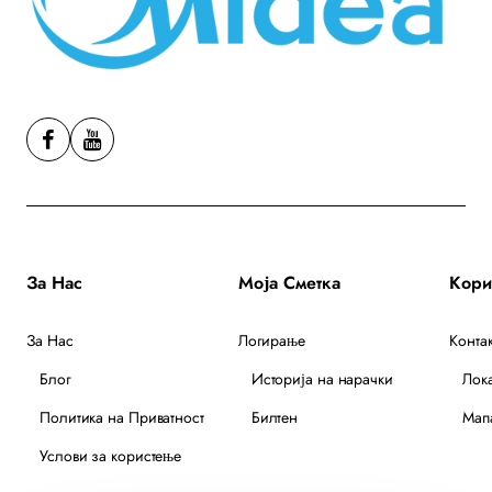
За Нас
Моја Сметка
За Нас
Логирање
Контак
Блог
Историја на нарачки
Лок
Политика на Приватност
Билтен
Мапа
Услови за користење