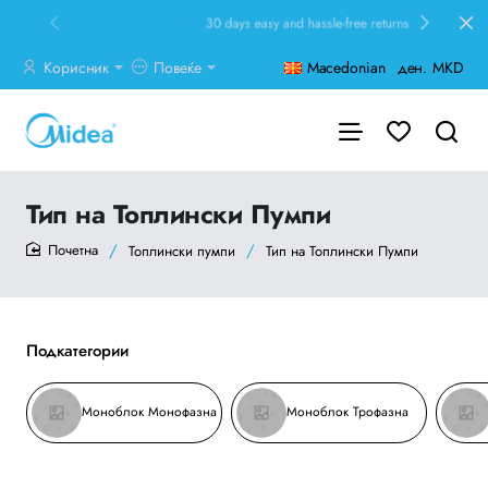
30 days easy and hassle-free returns
Корисник
Повеќе
Macedonian
ден.
MKD
Тип на Топлински Пумпи
Топлински пумпи
Тип на Топлински Пумпи
home
Подкатегории
Моноблок Монофазна
Моноблок Трофазна