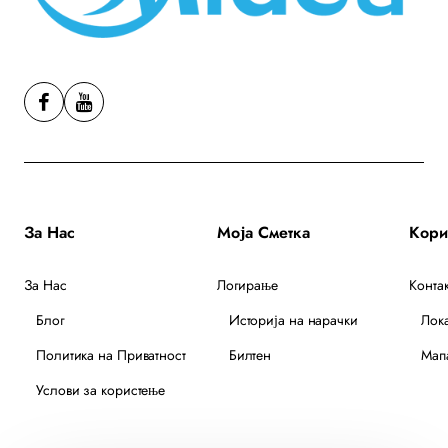
За Нас
Моја Сметка
За Нас
Логирање
Контак
Блог
Историја на нарачки
Лок
Политика на Приватност
Билтен
Мапа
Услови за користење