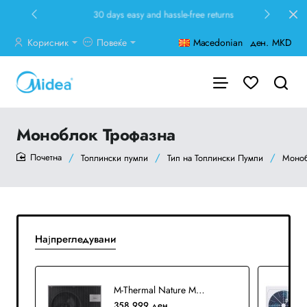
30 days easy and hassle-free returns
Корисник
Повеќе
Macedonian
ден.
MKD
Моноблок Трофазна
Топлински пумпи
Тип на Топлински Пумпи
Моноб
home
Најпрегледувани
M-Thermal Nature MHC-V16WD2RN7-B Трофазна топлинска пумпа
358,999 ден.