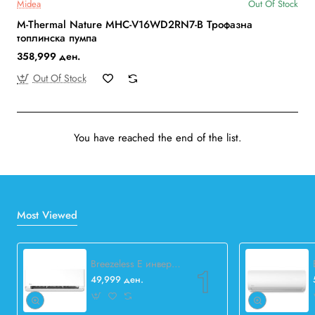
Midea
Out Of Stock
M-Thermal Nature MHC-V16WD2RN7-B Трофазна
топлинска пумпа
358,999 ден.
Out Of Stock
You have reached the end of the list.
Most Viewed
Breezeless E инвертер 12.000 BTU
49,999 ден.