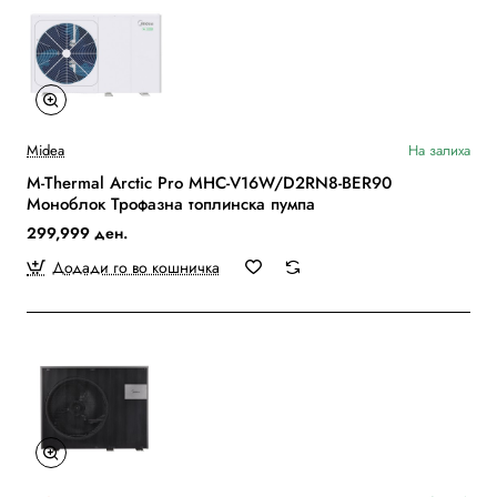
Midea
На залиха
M-Thermal Arctic Pro MHC-V16W/D2RN8-BER90
Моноблок Трофазна топлинска пумпа
299,999 ден.
Додади го во кошничка