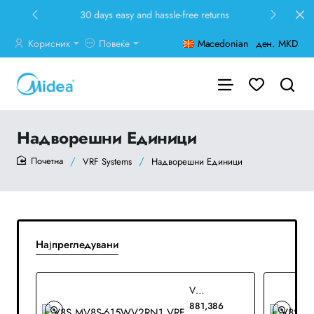
30 days easy and hassle-free returns
Корисник
Повеќе
Macedonian
ден.
MKD
Надворешни Единици
VRF Systems
Надворешни Единици
home
Најпрегледувани
V8S MV8S-615WV2RN1 VRF
881,386