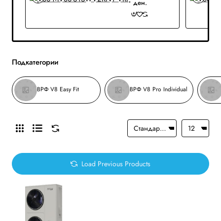
ден.
Подкатегории
ВРФ V8 Easy Fit
ВРФ V8 Pro Individual
Load Previous Products