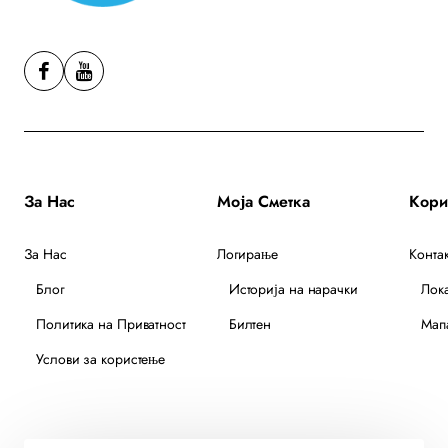
За Нас
Моја Сметка
За Нас
Логирање
Контак
Блог
Историја на нарачки
Лок
Политика на Приватност
Билтен
Мапа
Услови за користење