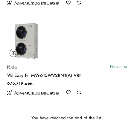
Додади го во кошничка
Midea
На залиха
V8 Easy Fit MVi-615WV2RN1(A) VRF
675,719 ден.
Додади го во кошничка
You have reached the end of the list.