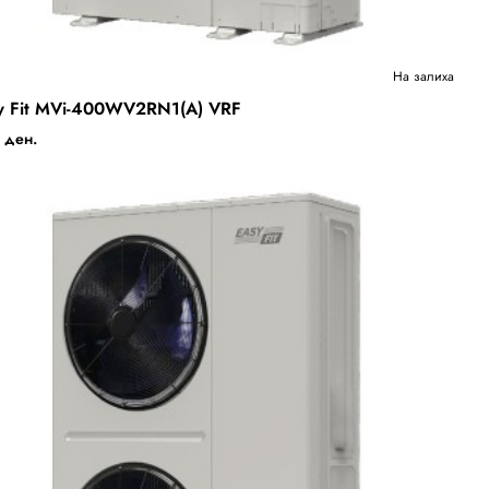
Ново
На залиха
y Fit MVi-400WV2RN1(A) VRF
Бесплатна Достава
 ден.