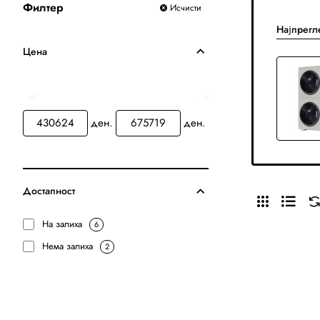
Филтер
Исчисти
Најпрегл
Цена
ден.
ден.
Достапност
На залиха
6
Нема залиха
2