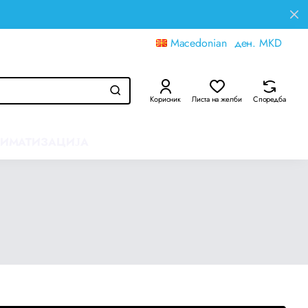
Macedonian
ден.
MKD
Корисник
Листа на желби
Споредба
ЛИМАТИЗАЦИЈА