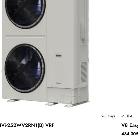
Ново
2-3 Days
MIDEA
 MVi-252WV2RN1(B) VRF
V8 Eas
Бесплатна Достава
434,305