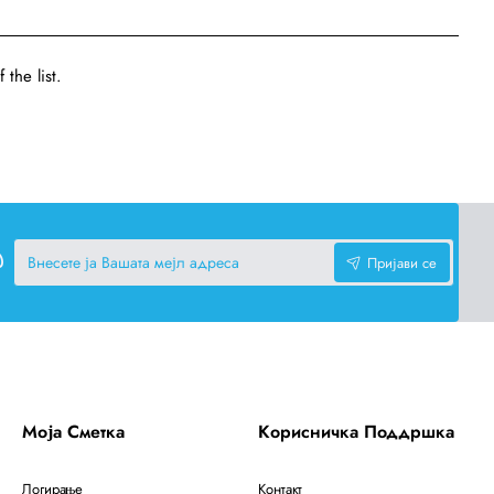
the list.
Внесете
Пријави се
ја
Вашата
мејл
адреса
Моја Сметка
Корисничка Поддршка
Логирање
Контакт