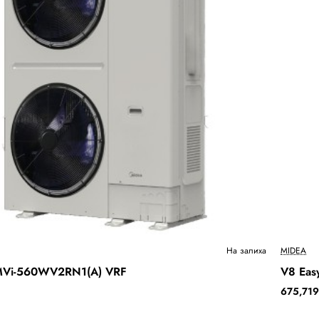
Ново
На залиха
MIDEA
 MVi-560WV2RN1(A) VRF
V8 Eas
Бесплатна Достава
675,719