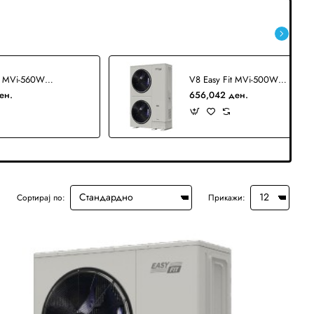
V8 Easy Fit MVi-560WV2RN1(A) VRF
V8 Easy Fit MVi-500WV2RN1(A) VRF
ен.
656,042 ден.
Сортирај по:
Прикажи: