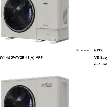
Ново
На залиха
MIDEA
2-3 
 MVi-450WV2RN1(A) VRF
V8 Eas
Бесплатна Достава
656,042