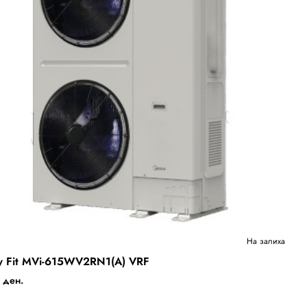
Ново
На залиха
y Fit MVi-615WV2RN1(A) VRF
Бесплатна Достава
 ден.