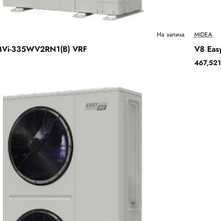
Ново
На залиха
MIDEA
 MVi-335WV2RN1(B) VRF
V8 Eas
Бесплатна Достава
467,521