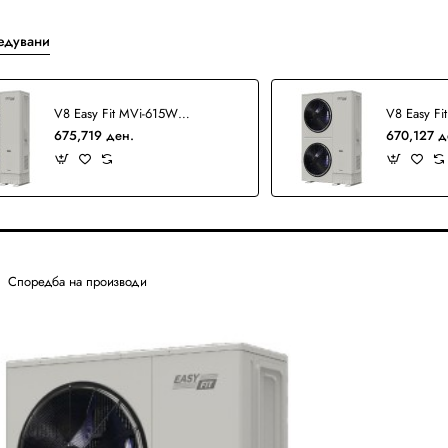
едувани
V8 Easy Fit MVi-615WV2RN1(A) VRF
675,719 ден.
670,127 д
Споредба на производи