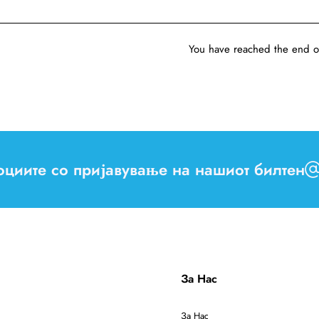
You have reached the end of 
моциите со пријавување на нашиот билтен
За Нас
За Нас