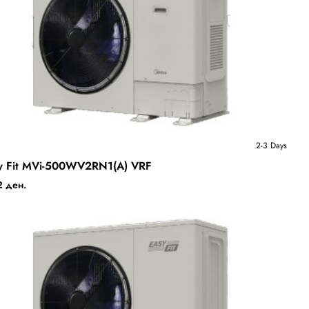
Ново
2-3 Days
Days
y Fit MVi-500WV2RN1(A) VRF
Бесплатна Достава
 ден.