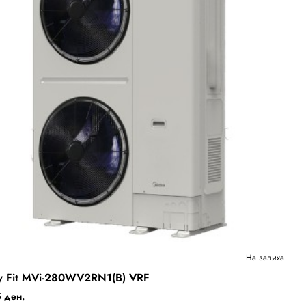
Ново
На залиха
y Fit MVi-280WV2RN1(B) VRF
Бесплатна Достава
 ден.