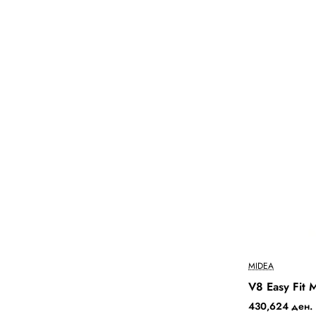
MIDEA
2-3 Days
V8 Easy Fit
430,624 ден.