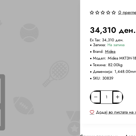
0 прегл
34,310 ден.
Ex Tax: 34,310 ден.
Залиха:
На залиха
Brand:
Midea
Модел:
Midea MKT3H-
Тежина:
82.00kg
Димензија:
1,448.00mm
SKU:
30839
Додај во листата на