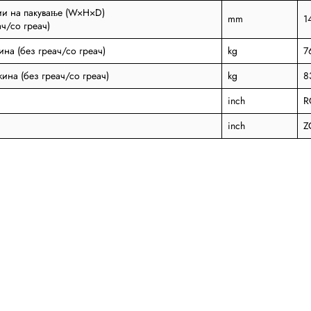
и на пакување (W×H×D)
mm
1
ач/со греач)
ина (без греач/со греач)
kg
7
жина (без греач/со греач)
kg
8
inch
R
inch
Z