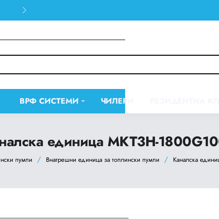
30 days easy and hassle-free returns
ВРФ СИСТЕМИ
ЧИЛЕРИ
РЕЗИДЕНТНА К
налска единица MKT3H-1800G1
ински пумпи
Внатрешни единица за топлински пумпи
Каналска един