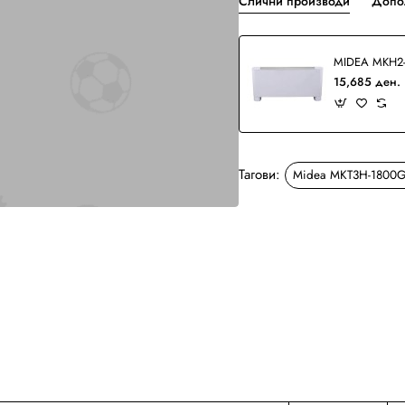
Слични производи
Допо
MIDEA MKH2-
15,685 ден.
Тагови:
Midea MKT3H-1800
Ново
Бесплатна Достава