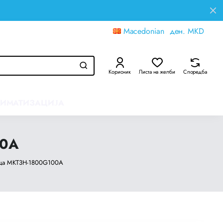
Macedonian
ден.
MKD
Корисник
Листа на желби
Споредба
ЛИМАТИЗАЦИЈА
00A
ица MKT3H-1800G100A