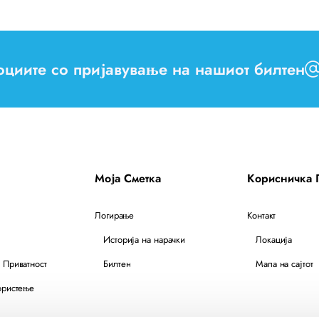
моциите со пријавување на нашиот билтен
Моја Сметка
Корисничка
Логирање
Контакт
Историја на нарачки
Локација
 Приватност
Билтен
Мапа на сајтот
ористење