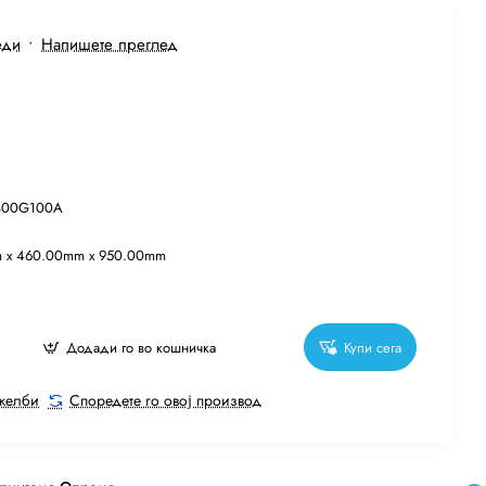
еди
•
Напишете преглед
1800G100A
 x 460.00mm x 950.00mm
Додади го во кошничка
Купи сега
 желби
Споредете го овој производ