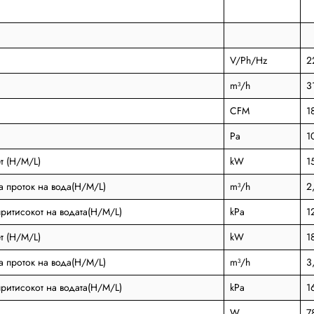
V/Ph/Hz
2
m³/h
3
CFM
1
Pa
1
т (H/M/L)
kW
1
а проток на вода(H/M/L)
m³/h
2
ритисокот на водата(H/M/L)
kPa
1
т (H/M/L)
kW
1
а проток на вода(H/M/L)
m³/h
3
ритисокот на водата(H/M/L)
kPa
1
W
7