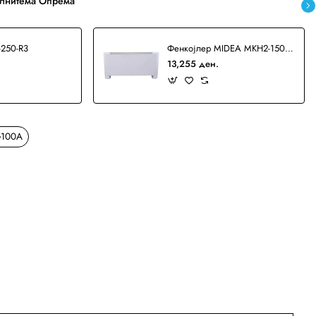
лнитема Опрема
250-R3
Фенкојлер MIDEA MKH2-150-R3
13,255 ден.
G100A