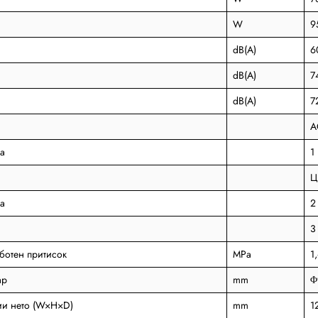
W
9
dB(A)
6
dB(A)
7
dB(A)
7
A
а
1
Ц
а
2
3
ботен притисок
MPa
1
ар
mm
Φ
и нето (W×H×D)
mm
1