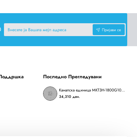
Внесете
Пријави се
ја
Вашата
мејл
адреса
 Поддршка
Последно Прегледувани
Каналска единица MKT3H-1800G100A
34,310 ден.