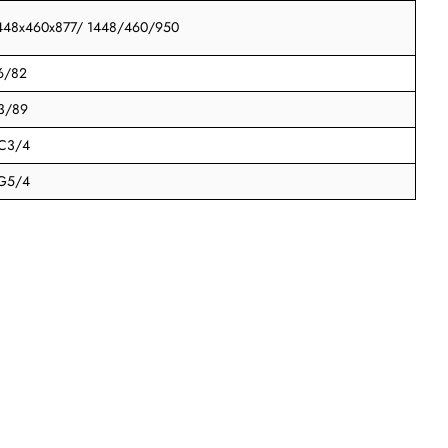
448x460x877/ 1448/460/950
6/82
3/89
C3/4
G5/4