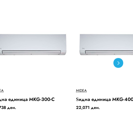
Ново
EA
MIDEA
дна единица MKG-300-C
Ѕидна единица MKG-400
Бесплатна Достава
Бесплатн
738 ден.
22,071 ден.