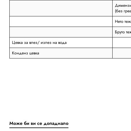
Димензи
(без гре
Нето теж
Бруто те
Цевка за влез/ излез на вода
Конденз цевка
Може би ви се допаднало