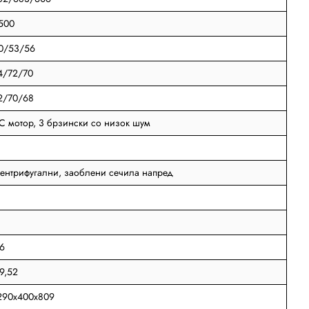
500
0/53/56
4/72/70
2/70/68
C мотор, 3 брзински со низок шум
ентрифугални, заоблени сечила напред
,6
9,52
290x400x809