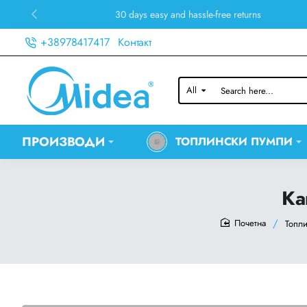
30 days easy and hassle-free returns
+38978417417
Контакт
All
Search
here...
ПРОИЗВОДИ
ТОПЛИНСКИ ПУМПИ
Ка
Топл
home