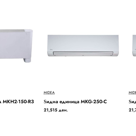
Ново
Ново
MIDEA
MID
A MKH2-150-R3
Ѕидна единица MKG-250-C
Ѕи
Бесплатна Достава
Бесплатна Достава
21,515 ден.
21,