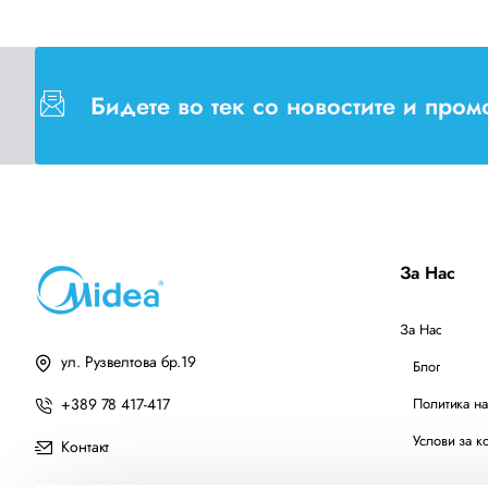
Бидете во тек со новостите и про
За Нас
За Нас
ул. Рузвелтова бр.19
Блог
+389 78 417-417
Политика на
Услови за к
Контакт