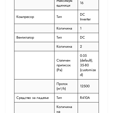
Максимум
16
единици
DC
Компресор
Тип
Inverter
Количина
1
Вентилатор
Тип
DC
Количина
2
0-35
Статичен
(default);
притисок
35-80
(Pa)
(customize
d)
Проток
12500
(m³/h)
Средство за ладење
Тип
R410A
Количина
на