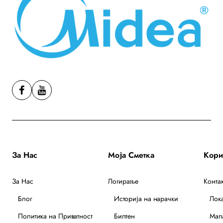
За Нас
Моја Сметка
За Нас
Логирање
Контак
Блог
Историја на нарачки
Лок
Политика на Приватност
Билтен
Мапа