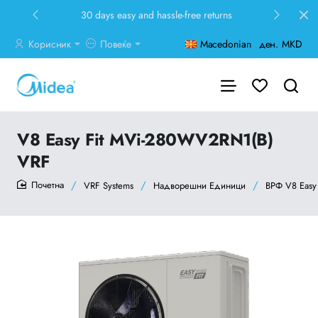
0 days easy and hassle-free returns
30 days
Корисник
Повеќе
Macedonian
ден.
MKD
V8 Easy Fit MVi-280WV2RN1(B)
VRF
VRF Systems
Надворешни Единици
ВРФ V8 Easy 
home