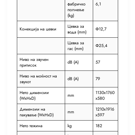
фабричко
6,1
полнење
(kg)
Цевка за
Конекција на цевки
Ф12,7
вода (mm)
Цевка за
Ф25,4
гас (mm)
Ниво на звучен
dB (A)
57
притисок
Ниво на моќност на
dB (A)
79
звукот
Нето димензии
1130x1760
mm
(WxHxD)
x580
Димензии на
1210x1916
mm
пакување (WxHxD)
x597
Нето тежина
kg
182