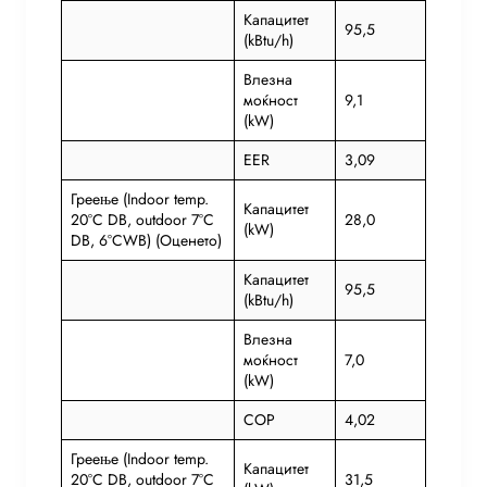
Капацитет
95,5
(kBtu/h)
Влезна
моќност
9,1
(kW)
EER
3,09
Греење (Indoor temp.
Капацитет
20°C DB, outdoor 7°C
28,0
(kW)
DB, 6°CWB) (Оценето)
Капацитет
95,5
(kBtu/h)
Влезна
моќност
7,0
(kW)
COP
4,02
Греење (Indoor temp.
Капацитет
20°C DB, outdoor 7°C
31,5