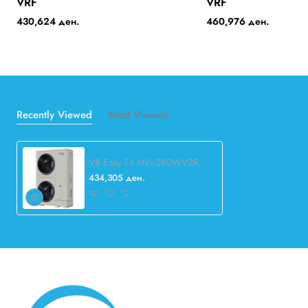
VRF
VRF
430,624 ден.
460,976 ден.
Recently Viewed
Most Viewed
V8 Easy Fit MVi-280WV2RN1(B) VRF
434,305 ден.