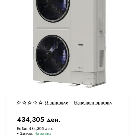
Ново
0 прегледи
•
Напишете преглед
Бесплатна Достава
434,305 ден.
Ex Tax: 434,305 ден.
Залиха:
На залиха