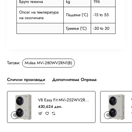
Бруто тежина
kg
196
Опсег на температура
Ладење (°C)
-15 to 55
на околината
Греење (°C)
-30 to 30
Тагови:
Midea MVi-280WV2RN1(B)
Слични производи
Дополнитема Опрема
V8 Easy Fit MVi-252WV2RN1(B) VRF
430,624 ден.