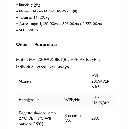
Brand:
Midea
Модел:
Midea MVi-280WV2RN1(B)
Тежина:
144.00kg
Димензија:
1,120.00cm x 528.00cm x 1,558.00cm
SKU:
59052
Опис
Рецензија
Midea MVi-280WV2RN1(B), VRF V8 EasyFit,
individual, страничен издув
MVi-
Модел
280WV2R
N1(B)
380-
Напојување
V/Ph/Hz
415/3/50
Ладење (Indoor temp.
Капацитет
27°C DB, 19°C WB,
28,0
(kW)
outdoor 35°C)