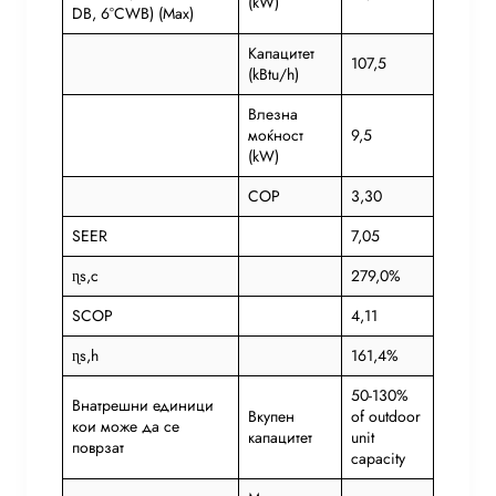
(kW)
DB, 6°CWB) (Max)
Капацитет
107,5
(kBtu/h)
Влезна
моќност
9,5
(kW)
COP
3,30
SEER
7,05
ɳs,c
279,0%
SCOP
4,11
ɳs,h
161,4%
50-130%
Внатрешни единици
Вкупен
of outdoor
кои може да се
капацитет
unit
поврзат
capacity