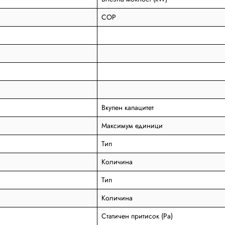
COP
Вкупен капацитет
Максимум единици
Тип
Количина
Тип
Количина
Статичен притисок (Pa)