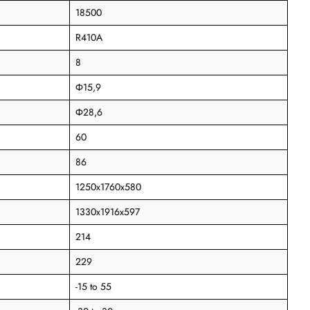
18500
R410A
8
Ф15,9
Ф28,6
60
86
1250x1760x580
1330x1916x597
214
229
-15 to 55