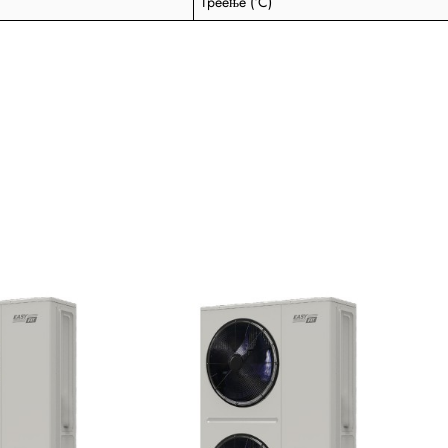
Греење (°C)