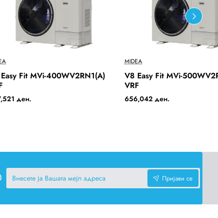
Ново
EA
MIDEA
2-3 Days
 Easy Fit MVi-400WV2RN1(A)
V8 Easy Fit MVi-500WV2
Бесплатна Достава
Бесплатн
F
VRF
,521 ден.
656,042 ден.
Внесете
Пријави се
ја
Вашата
мејл
адреса