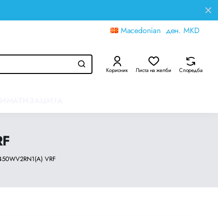
Macedonian
ден.
MKD
Корисник
Листа на желби
Споредба
ЛИМАТИЗАЦИЈА
RF
i-450WV2RN1(A) VRF