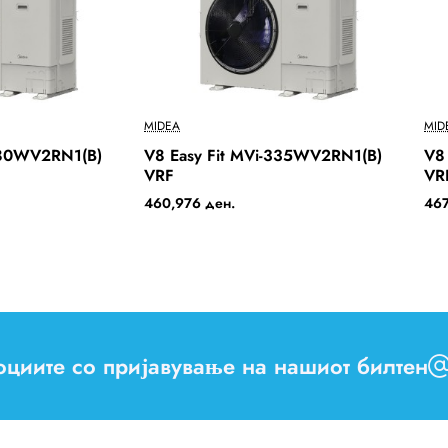
Ново
Ново
MIDEA
MID
280WV2RN1(B)
V8 Easy Fit MVi-335WV2RN1(B)
V8
Бесплатна Достава
Бесплатна Достава
VRF
VR
460,976 ден.
467
моциите со пријавување на нашиот билтен