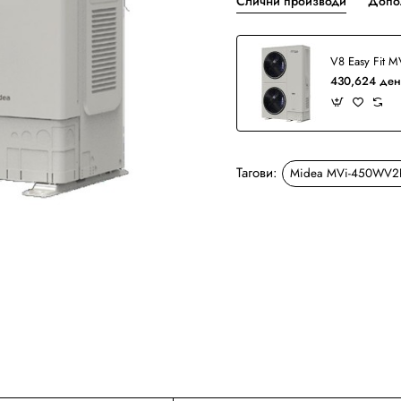
Слични производи
Допо
430,624 ден
Тагови:
Midea MVi-450WV2
Ново
Бесплатна Достава