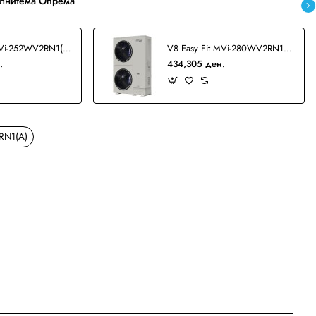
лнитема Опрема
V8 Easy Fit MVi-252WV2RN1(B) VRF
V8 Easy Fit MVi-280WV2RN1(B) VRF
.
434,305 ден.
RN1(A)