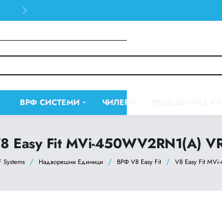
30 days easy and hassle-free returns
ВРФ СИСТЕМИ
ЧИЛЕРИ
РЕЗИДЕНТНА К
8 Easy Fit MVi-450WV2RN1(A) V
 Systems
Надворешни Единици
ВРФ V8 Easy Fit
V8 Easy Fit MV