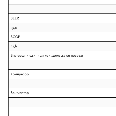
SEER
ɳs,c
SCOP
ɳs,h
Внатрешни единици кои може да се поврзат
Компресор
Вентилатор