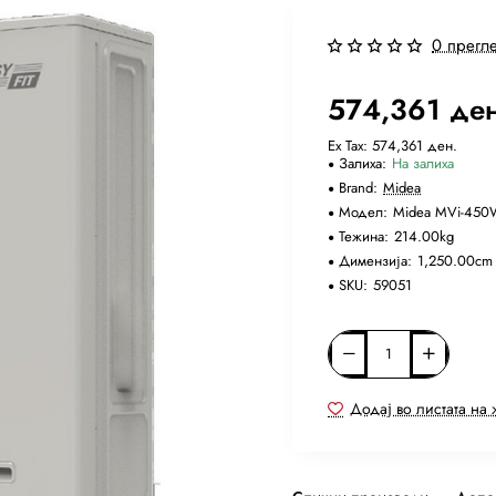
0 прегл
574,361 де
Ex Tax: 574,361 ден.
Залиха:
На залиха
Brand:
Midea
Модел:
Midea MVi-450
Тежина:
214.00kg
Димензија:
1,250.00cm
SKU:
59051
Додај во листата на