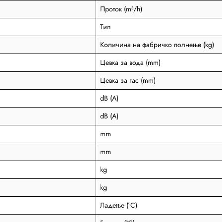
Проток (m³/h)
Тип
Количина на фабричко полнење (kg)
Цевка за вода (mm)
Цевка за гас (mm)
dB (A)
dB (A)
mm
mm
kg
kg
Ладење (°C)