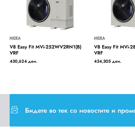
Ново
MIDEA
MIDEA
2-3 Days
V8 Easy Fit MVi-252WV2RN1(B)
V8 Easy Fit MVi-
Бесплатна Достава
VRF
VRF
430,624 ден.
434,305 ден.
Бидете во тек со новостите и про