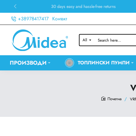
30 days easy and hassle-free returns
+38978417417
Контакт
All
Search
here...
ПРОИЗВОДИ
ТОПЛИНСКИ ПУМПИ
V
VRF
home