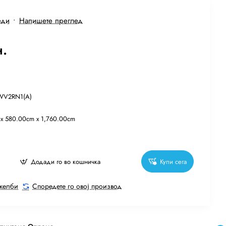
еди
•
Напишете преглед
н.
WV2RN1(A)
 x 580.00cm x 1,760.00cm
Додади го во кошничка
Купи сега
 желби
Споредете го овој производ