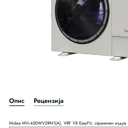
Опис
Рецензија
Midea MVi-450WV2RN1(A), VRF V8 EasyFit, страничен издув