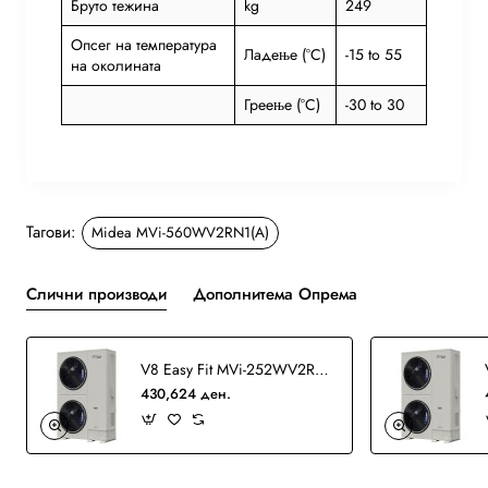
Бруто тежина
kg
249
Опсег на температура
Ладење (°C)
-15 to 55
на околината
Греење (°C)
-30 to 30
Тагови:
Midea MVi-560WV2RN1(A)
Слични производи
Дополнитема Опрема
V8 Easy Fit MVi-252WV2RN1(B) VRF
430,624 ден.