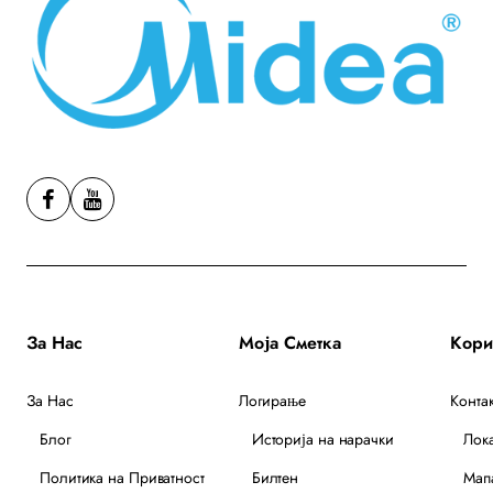
За Нас
Моја Сметка
За Нас
Логирање
Контак
Блог
Историја на нарачки
Лок
Политика на Приватност
Билтен
Мапа