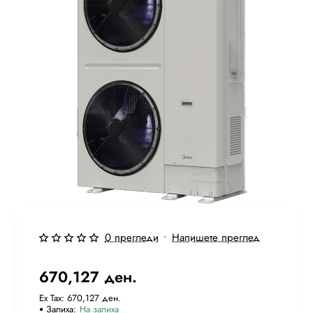
Ново
0 прегледи
•
Напишете преглед
Бесплатна Достава
670,127 ден.
Ex Tax: 670,127 ден.
Залиха:
На залиха