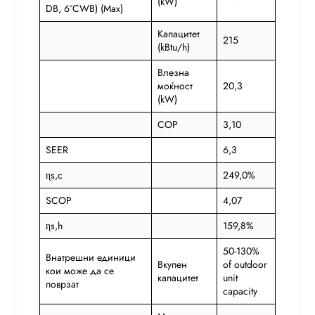
(kW)
DB, 6°CWB) (Max)
Капацитет
215
(kBtu/h)
Влезна
моќност
20,3
(kW)
COP
3,10
SEER
6,3
ɳs,c
249,0%
SCOP
4,07
ɳs,h
159,8%
50-130%
Внатрешни единици
Вкупен
of outdoor
кои може да се
капацитет
unit
поврзат
capacity