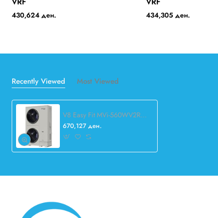
VRF
VRF
430,624 ден.
434,305 ден.
Recently Viewed
Most Viewed
V8 Easy Fit MVi-560WV2RN1(A) VRF
670,127 ден.