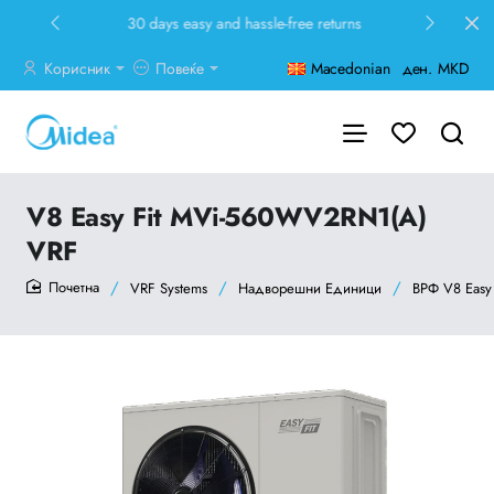
30 days easy and hassle-free returns
Корисник
Повеќе
Macedonian
ден.
MKD
V8 Easy Fit MVi-560WV2RN1(A)
VRF
VRF Systems
Надворешни Единици
ВРФ V8 Easy 
home