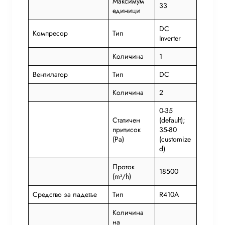
Максимум
33
единици
DC
Компресор
Тип
Inverter
Количина
1
Вентилатор
Тип
DC
Количина
2
0-35
Статичен
(default);
притисок
35-80
(Pa)
(customize
d)
Проток
18500
(m³/h)
Средство за ладење
Тип
R410A
Количина
на