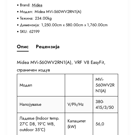
Brand:
Midea
Модел:
Midea MVi-560WV2RN1(A)
Тежина:
234.00kg
Димензија:
1,250.00cm x 580.00cm x 1,760.00cm
SKU:
62199
Опис
Рецензија
Midea MVi-560WV2RN1(A), VRF V8 EasyFit,
страничен издув
MVi-
Модел
560WV2R
N1(A)
380-
Напојување
V/Ph/Hz
415/3/50
Ладење (Indoor temp.
Капацитет
27°C DB, 19°C WB,
56,0
(kW)
outdoor 35°C)