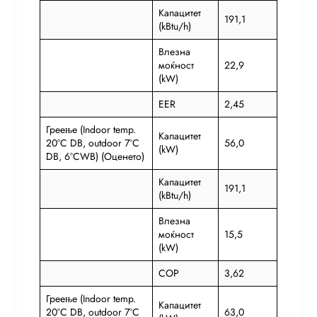
Капацитет
191,1
(kBtu/h)
Влезна
моќност
22,9
(kW)
EER
2,45
Греење (Indoor temp.
Капацитет
20°C DB, outdoor 7°C
56,0
(kW)
DB, 6°CWB) (Оценето)
Капацитет
191,1
(kBtu/h)
Влезна
моќност
15,5
(kW)
COP
3,62
Греење (Indoor temp.
Капацитет
20°C DB, outdoor 7°C
63,0