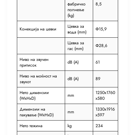
фабричко
8,5
полнење
(kg)
Цевка за
Конекција на цевки
Ф15,9
вода (mm)
Цевка за
Ф28,6
гас (mm)
Ниво на звучен
dB (A)
61
притисок
Ниво на моќност на
dB (A)
89
звукот
Нето димензии
1250x1760
mm
(WxHxD)
x580
Димензии на
1330x1916
mm
пакување (WxHxD)
x597
Нето тежина
kg
234