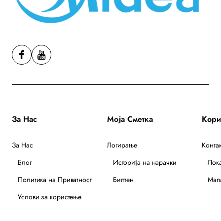
За Нас
Моја Сметка
За Нас
Логирање
Контак
Блог
Историја на нарачки
Лок
Политика на Приватност
Билтен
Мапа
Услови за користење