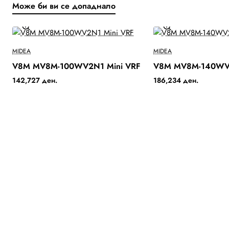
Може би ви се допаднало
Ново
MIDEA
MIDEA
V8M MV8M-100WV2N1 Mini VRF
V8M MV8M-140WV2
Бесплатна Достава
142,727 ден.
186,234 ден.