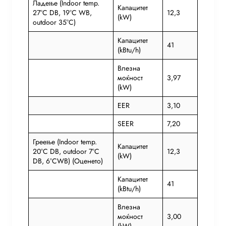
Ладење (Indoor temp.
Капацитет
27°C DB, 19°C WB,
12,3
(kW)
outdoor 35°C)
Капацитет
41
(kBtu/h)
Влезна
моќност
3,97
(kW)
EER
3,10
SEER
7,20
Греење (Indoor temp.
Капацитет
20°C DB, outdoor 7°C
12,3
(kW)
DB, 6°CWB) (Оценето)
Капацитет
41
(kBtu/h)
Влезна
моќност
3,00