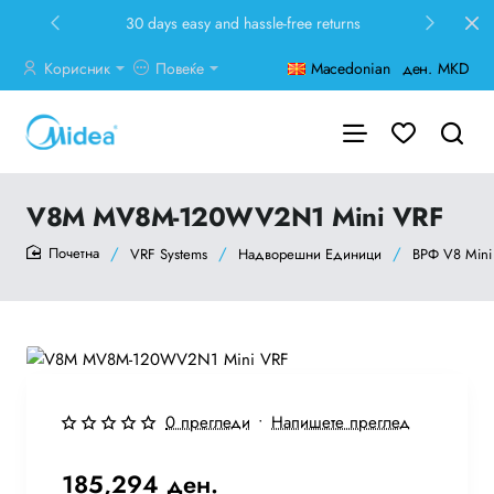
30 days easy and hassle-free returns
Корисник
Повеќе
Macedonian
ден.
MKD
V8M MV8M-120WV2N1 Mini VRF
VRF Systems
Надворешни Единици
ВРФ V8 Mini
home
Ново
0 прегледи
•
Напишете преглед
Бесплатна Достава
185,294 ден.