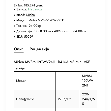
Ex Tax: 185,294 ден.
Залиха:
На залиха
Brand:
Midea
Модел:
Midea MV8M-120WV2N1
Тежина:
94.00kg
Димензија:
1,038.00cm x 409.00cm x 864.00cm
SKU:
59059
Опис
Рецензија
Midea MV8M-120WV2N1, R410A V8 Mini VRF
серија
MV8M-
Модел
120WV
2N1
220-
Напојување
V/Ph/Hz
240/1/5
0