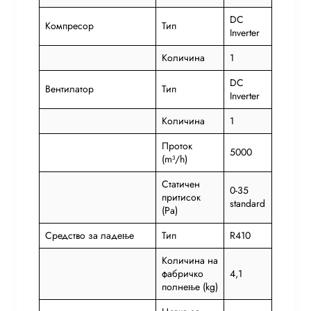
DC
Компресор
Тип
Inverter
Количина
1
DC
Вентилатор
Тип
Inverter
Количина
1
Проток
5000
(m³/h)
Статичен
0-35
притисок
standard
(Pa)
Средство за ладење
Тип
R410
Количина на
фабричко
4,1
полнење (kg)