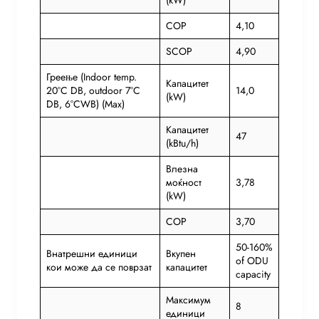
(kW)
COP
4,10
SCOP
4,90
Греење (Indoor temp.
Капацитет
20°C DB, outdoor 7°C
14,0
(kW)
DB, 6°CWB) (Max)
Капацитет
47
(kBtu/h)
Влезна
моќност
3,78
(kW)
COP
3,70
50-160%
Внатрешни единици
Вкупен
of ODU
кои може да се поврзат
капацитет
capacity
Максимум
8
единици