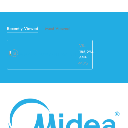
Recently Viewed
Most Viewed
V8M MV8M-120WV2N1 Mini VRF
185,294
ден.