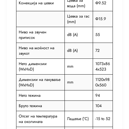
Цевка за
Конекција на цевки
Ф9.52
вода (mm)
Цевка за гас
Ф15.9
(mm)
Ниво на звучен
dB (A)
55
притисок
Ниво на моќност на
dB (A)
72
звукот
Нето димензии
1073x86
mm
(WxHxD)
4x523
Димензии на пакување
1120x98
mm
(WxHxD)
0x560
Нето тежина
94
Бруто тежина
104
Опсег на температура
Ладење (°C)
-15 to 52
на околината