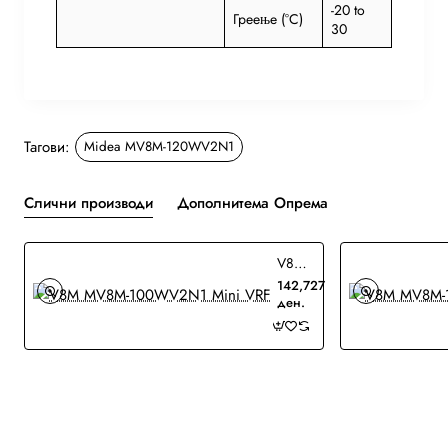
-20 to
Греење (°C)
30
Тагови:
Midea MV8M-120WV2N1
Слични производи
Дополнитема Опрема
V8M MV8M-100WV2N1 Mini VRF
142,727
ден.