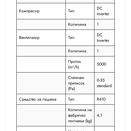
DC
Компресор
Тип
Inverter
Количина
1
DC
Вентилатор
Тип
Inverter
Количина
1
Проток
5000
(m³/h)
Статичен
0-35
притисок
standard
(Pa)
Средство за ладење
Тип
R410
Количина на
фабричко
4,1
полнење (kg)