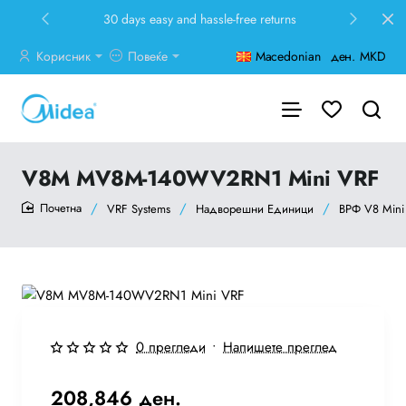
30 days easy and hassle-free returns
Корисник
Повеќе
Macedonian
ден.
MKD
V8M MV8M-140WV2RN1 Mini VRF
VRF Systems
Надворешни Единици
ВРФ V8 Mini
home
Ново
0 прегледи
•
Напишете преглед
Бесплатна Достава
208,846 ден.