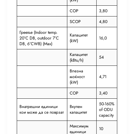
(kW)
COP
3,80
SCOP
4,80
Греење (Indoor temp.
Капацитет
20°C DB, outdoor 7°C
16,0
(kW)
DB, 6°CWB) (Max)
Капацитет
54
(kBtu/h)
Влезна
моќност
4,71
(kW)
COP
3,40
50-160%
Внатрешни единици
Вкупен
of ODU
кои може да се поврзат
капацитет
capacity
Максимум
10
единици