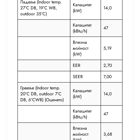
Ладење (Indoor temp.
Капацитет
27°C DB, 19°C WB,
14,0
(kW)
outdoor 35°C)
Капацитет
47
(kBtu/h)
Влезна
моќност
5,19
(kW)
EER
2,70
SEER
7,00
Греење (Indoor temp.
Капацитет
20°C DB, outdoor 7°C
14,0
(kW)
DB, 6°CWB) (Оценето)
Капацитет
47
(kBtu/h)
Влезна
моќност
3,68