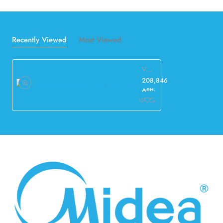
Recently Viewed
Most Viewed
V8M MV8M-140WV2RN1 Mini VRF
208,846
ден.