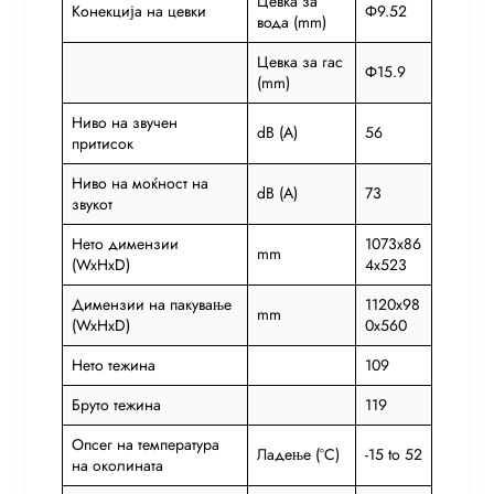
Цевка за
Конекција на цевки
Ф9.52
вода (mm)
Цевка за гас
Ф15.9
(mm)
Ниво на звучен
dB (A)
56
притисок
Ниво на моќност на
dB (A)
73
звукот
Нето димензии
1073x86
mm
(WxHxD)
4x523
Димензии на пакување
1120x98
mm
(WxHxD)
0x560
Нето тежина
109
Бруто тежина
119
Опсег на температура
Ладење (°C)
-15 to 52
на околината