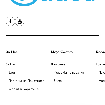
За Нас
Моја Сметка
За Нас
Логирање
Контак
Блог
Историја на нарачки
Лок
Политика на Приватност
Билтен
Мапа
Услови за користење