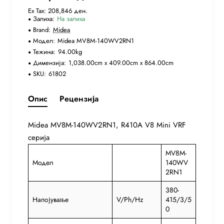
Ex Tax: 208,846 ден.
Залиха:
На залиха
Brand:
Midea
Модел:
Midea MV8M-140WV2RN1
Тежина:
94.00kg
Димензија:
1,038.00cm x 409.00cm x 864.00cm
SKU:
61802
Опис
Рецензија
Midea MV8M-140WV2RN1, R410A V8 Mini VRF
серија
MV8M-
Модел
140WV
2RN1
380-
Напојување
V/Ph/Hz
415/3/5
0