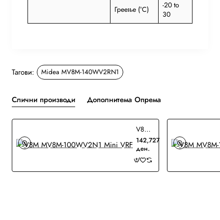
-20 to
Греење (°C)
30
Тагови:
Midea MV8M-140WV2RN1
Слични производи
Дополнитема Опрема
V8M MV8M-100WV2N1 Mini VRF
142,727
ден.