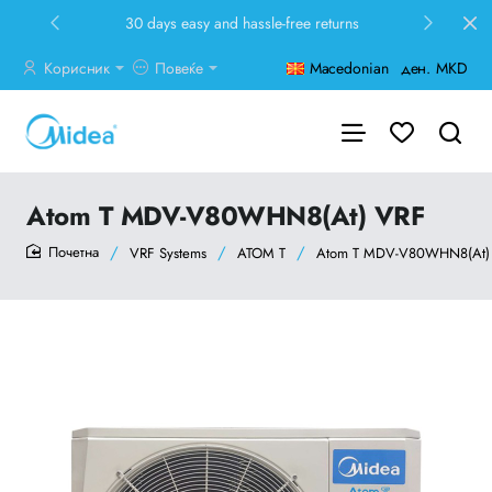
30 days easy and hassle-free returns
Корисник
Повеќе
Macedonian
ден.
MKD
Atom T MDV-V80WHN8(At) VRF
VRF Systems
ATOM T
Atom T MDV-V80WHN8(At)
home