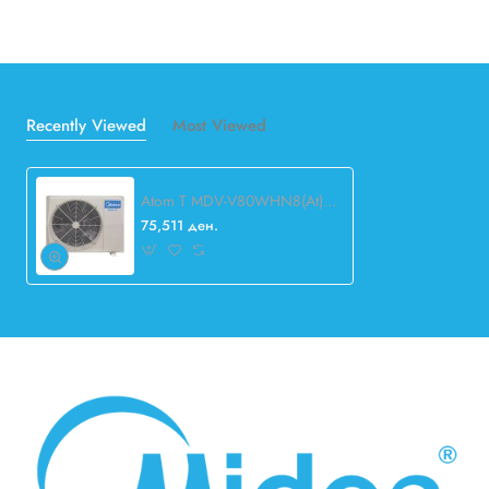
Recently Viewed
Most Viewed
Atom T MDV-V80WHN8(At) VRF
75,511 ден.