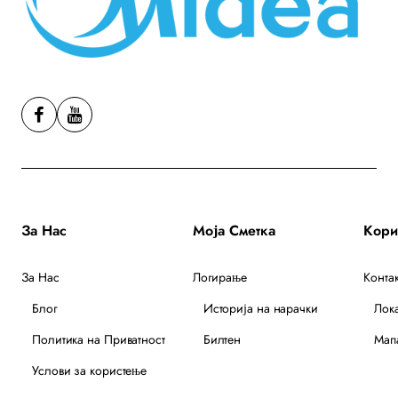
За Нас
Моја Сметка
За Нас
Логирање
Контак
Блог
Историја на нарачки
Лок
Политика на Приватност
Билтен
Мапа
Услови за користење