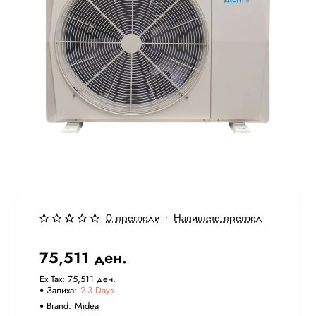
Бесплатна Достава
2-3 Days
0 прегледи
•
Напишете преглед
75,511 ден.
Ex Tax: 75,511 ден.
Залиха:
2-3 Days
Brand:
Midea