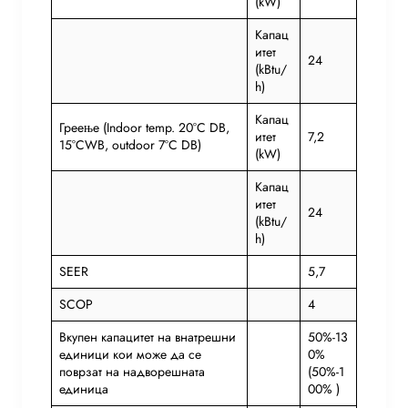
(kW)
Капац
итет
24
(kBtu/
h)
Капац
Греење (Indoor temp. 20°C DB,
итет
7,2
15°CWB, outdoor 7°C DB)
(kW)
Капац
итет
24
(kBtu/
h)
SEER
5,7
SCOP
4
Вкупен капацитет на внатрешни
50%-13
единици кои може да се
0%
поврзат на надворешната
(50%-1
единица
00% )