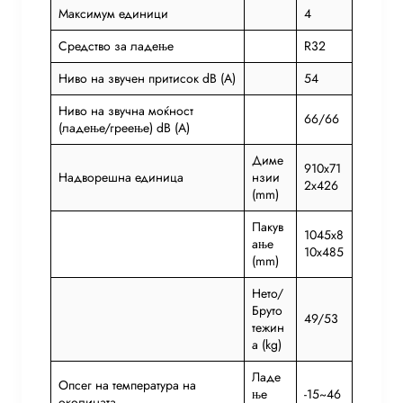
Максимум единици
4
Средство за ладење
R32
Ниво на звучен притисок dB (A)
54
Ниво на звучна моќност
66/66
(ладење/греење) dB (A)
Диме
910x71
Надворешна единица
нзии
2x426
(mm)
Пакув
1045x8
ање
10x485
(mm)
Нето/
Бруто
49/53
тежин
а (kg)
Ладе
Опсег на температура на
ње
-15~46
околината