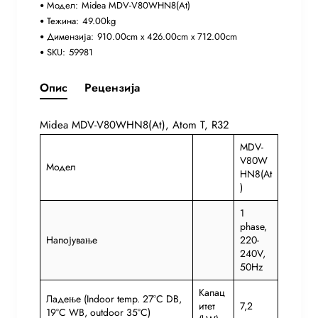
Модел:
Midea MDV-V80WHN8(At)
Тежина:
49.00kg
Димензија:
910.00cm x 426.00cm x 712.00cm
SKU:
59981
Опис
Рецензија
Midea MDV-V80WHN8(At), Atom T, R32
MDV-
V80W
Модел
HN8(At
)
1
phase,
Напојување
220-
240V,
50Hz
Капац
Ладење (Indoor temp. 27°C DB,
итет
7,2
19°C WB, outdoor 35°C)