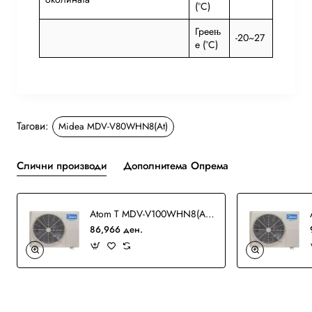
(°C)
Греењ
-20~27
е (°C)
Тагови:
Midea MDV-V80WHN8(At)
Слични производи
Дополнитема Опрема
Atom T MDV-V100WHN8(At) VRF
86,966 ден.