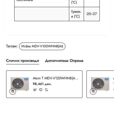
(°C)
Греењ
-20~27
е (°C)
Тагови:
Midea MDV-V100WHN8(At)
Слични производи
Дополнитема Опрема
Atom T MDV-V120WHN8(At) VRF
98,461 ден.