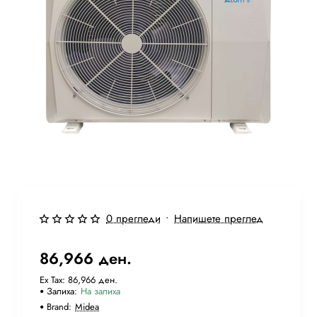
Бесплатна Достава
0 прегледи
•
Напишете преглед
86,966 ден.
Ex Tax: 86,966 ден.
Залиха:
На залиха
Brand:
Midea