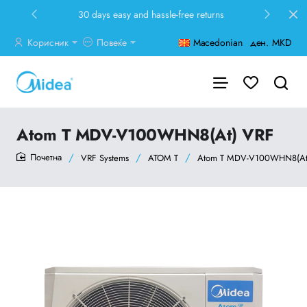
30 days easy and hassle-free returns
Корисник
Повеќе
Macedonian
ден.
MKD
Atom T MDV-V100WHN8(At) VRF
VRF Systems
ATOM T
Atom T MDV-V100WHN8(At
home