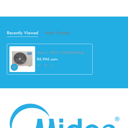
Recently Viewed
Most Viewed
Atom T MDV-V100WHN8(At) VRF
86,966 ден.