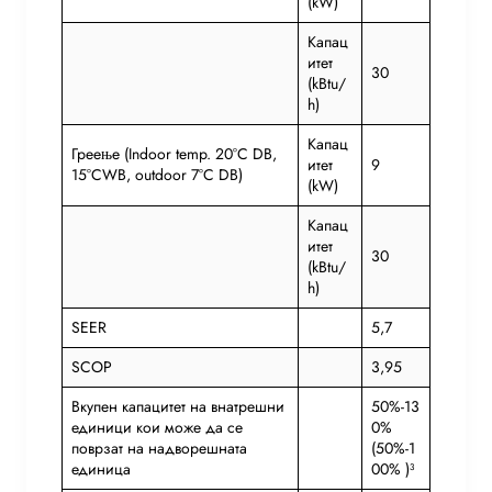
(kW)
Капац
итет
30
(kBtu/
h)
Капац
Греење (Indoor temp. 20°C DB,
итет
9
15°CWB, outdoor 7°C DB)
(kW)
Капац
итет
30
(kBtu/
h)
SEER
5,7
SCOP
3,95
Вкупен капацитет на внатрешни
50%-13
единици кои може да се
0%
поврзат на надворешната
(50%-1
единица
00% )³