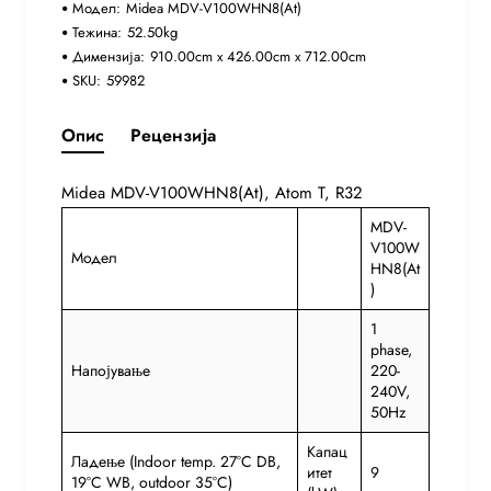
Модел:
Midea MDV-V100WHN8(At)
Тежина:
52.50kg
Димензија:
910.00cm x 426.00cm x 712.00cm
SKU:
59982
Опис
Рецензија
Midea MDV-V100WHN8(At), Atom T, R32
MDV-
V100W
Модел
HN8(At
)
1
phase,
Напојување
220-
240V,
50Hz
Капац
Ладење (Indoor temp. 27°C DB,
итет
9
19°C WB, outdoor 35°C)