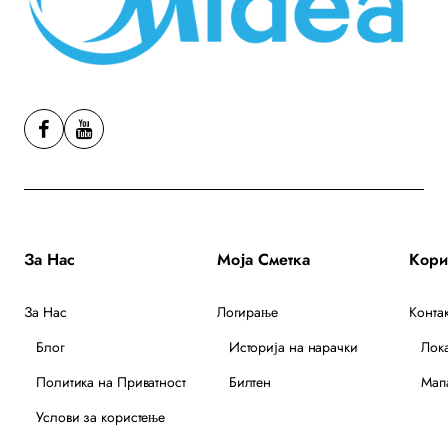
За Нас
Моја Сметка
За Нас
Логирање
Контак
Блог
Историја на нарачки
Лок
Политика на Приватност
Билтен
Мапа
Услови за користење