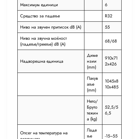
Максимум единици
6
Средство за ладење
R32
Ниво на звучен притисок dB (A)
55
Ниво на звучна моќност
68/68
(ладење/греење) dB (A)
Диме
910x71
Надворешна единица
нзии
2x426
(mm)
Пакув
1045x8
ање
10x485
(mm)
Нето/
Бруто
52,5/5
тежин
6,5
а (kg)
Ладе
Опсег на температура на
ње
-15~55
околината