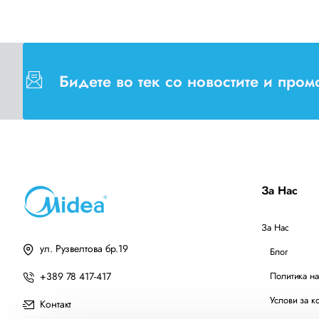
Бидете во тек со новостите и про
За Нас
За Нас
ул. Рузвелтова бр.19
Блог
+389 78 417-417
Политика на
Услови за к
Контакт