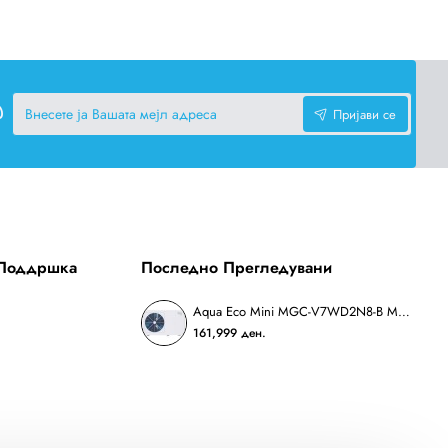
Внесете
Пријави се
ја
Вашата
мејл
адреса
 Поддршка
Последно Прегледувани
Aqua Eco Mini MGC-V7WD2N8-B Монофазна топлинска пумпа
161,999 ден.