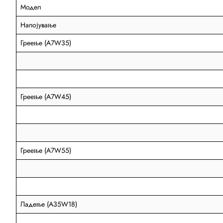
Модел
Напојување
Греење (A7W35)
Греење (A7W45)
Греење (A7W55)
Ладење (A35W18)