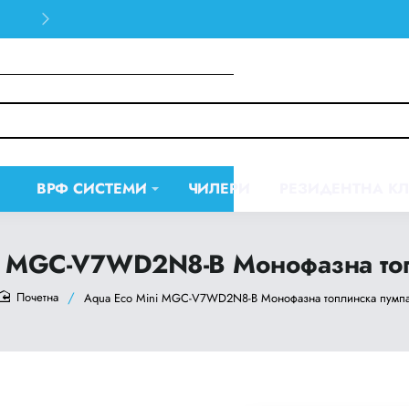
30 days easy and hassle-free returns
ВРФ СИСТЕМИ
ЧИЛЕРИ
РЕЗИДЕНТНА К
i MGC-V7WD2N8-B Монофазна то
Aqua Eco Mini MGC-V7WD2N8-B Монофазна топлинска пумп
home