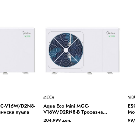
Бесплатна Достава
Бесплатна Достава
MIDEA
MID
Out Of Stock
GC-V16W/D2N8-
Aqua Eco Mini MGC-
ES
линска пумпа
V16W/D2RN8-B Трофазна
Мо
топлинска пумпа
204,999 ден.
99,