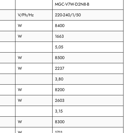
MGC-V7W-D2N8-B
V/Ph/Hz
220-240/1/50
W
8400
W
1663
5,05
W
8500
W
2237
3,80
W
8200
W
2603
3,15
W
8300
W
1711