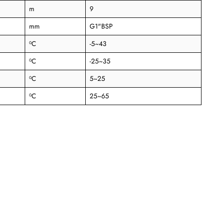
m
9
mm
G1"BSP
⁰C
-5~43
⁰C
-25~35
⁰C
5~25
⁰C
25~65