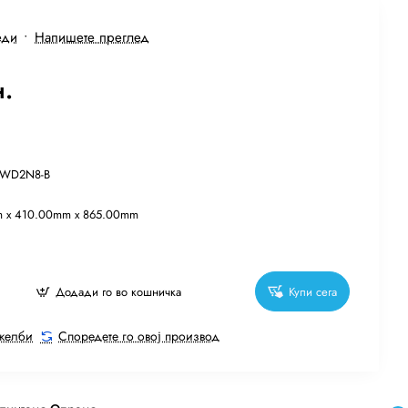
еди
•
Напишете преглед
н.
7WD2N8-B
 x 410.00mm x 865.00mm
Додади го во кошничка
Купи сега
 желби
Споредете го овој производ