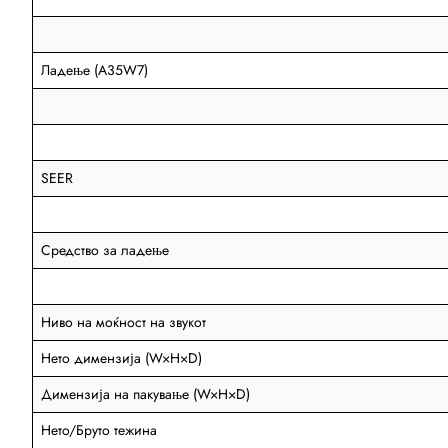
Ладење (A35W7)
SEER
Средство за ладење
Ниво на моќност на звукот
Нето димензија (W×H×D)
Димензија на пакување (W×H×D)
Нето/Бруто тежина