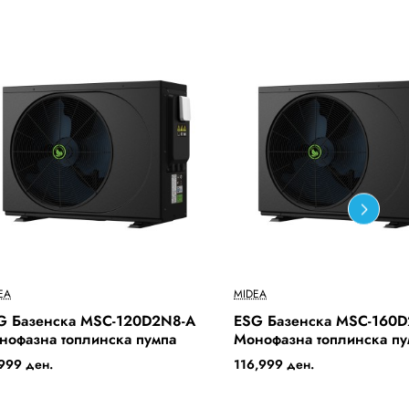
Бесплатна Достава
Бесплатн
EA
MIDEA
Out Of Stock
G Базенска MSC-120D2N8-A
ESG Базенска MSC-160
нофазна топлинска пумпа
Монофазна топлинска пу
999 ден.
116,999 ден.