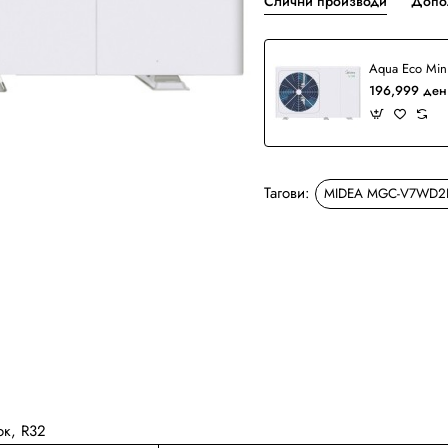
Слични производи
Допо
196,999 ден
Тагови:
MIDEA MGC-V7WD2
Бесплатна Достава
к, R32