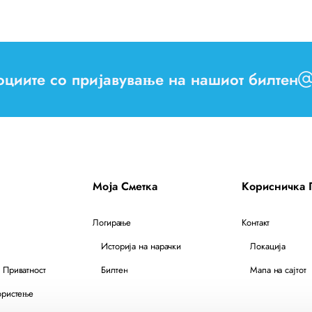
моциите со пријавување на нашиот билтен
Моја Сметка
Корисничка
Логирање
Контакт
Историја на нарачки
Локација
 Приватност
Билтен
Мапа на сајтот
ористење