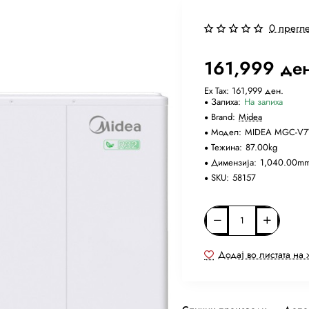
0 прегл
161,999 де
Ex Tax: 161,999 ден.
Залиха:
На залиха
Brand:
Midea
Модел:
MIDEA MGC-V
Тежина:
87.00kg
Димензија:
1,040.00mm
SKU:
58157
Додај во листата на