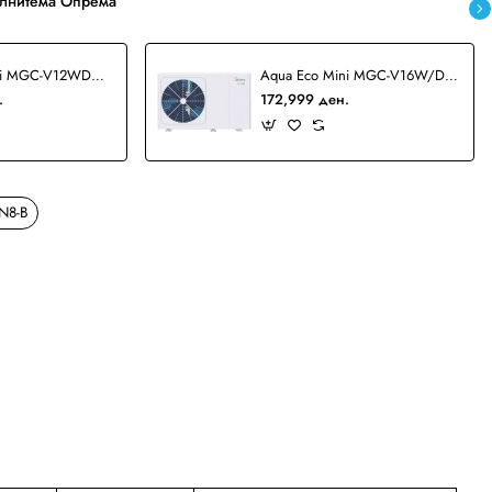
лнитема Опрема
Aqua Eco Mini MGC-V12WD2N8-B Монофазна топлинска пумпа
Aqua Eco Mini MGC-V16W/D2N8-B Монофазна топлинска пумпа
.
172,999 ден.
N8-B