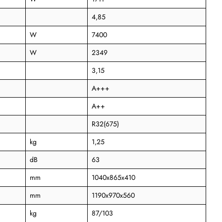
4,85
W
7400
W
2349
3,15
A+++
A++
R32(675)
kg
1,25
dB
63
mm
1040x865x410
mm
1190x970x560
kg
87/103