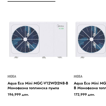
Бесплатна Достава
MIDEA
MIDEA
Out Of Stock
Out Of Stock
Aqua Eco Mini MGC-V12WD2N8-B
Aqua Eco Mini M
Монофазна топлинска пумпа
B Монофазна топ
196,999 ден.
172,999 ден.