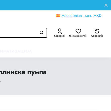
Macedonian
ден.
MKD
Корисник
Листа на желби
Споредба
ЛИМАТИЗАЦИЈА
плинска пумпа
а