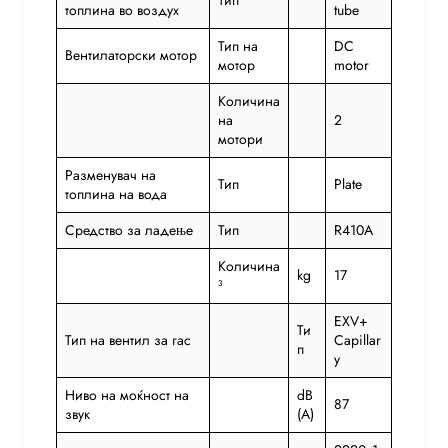
топлина во воздух
tube
Тип на
DC
Вентилаторски мотор
мотор
motor
Количина
на
2
мотори
Разменувач на
Тип
Plate
топлина на вода
Средство за ладење
Тип
R410A
Количина
kg
17
³
EXV+
Ти
Тип на вентил за гас
Capillar
п
y
Ниво на моќност на
dB
87
звук
(A)