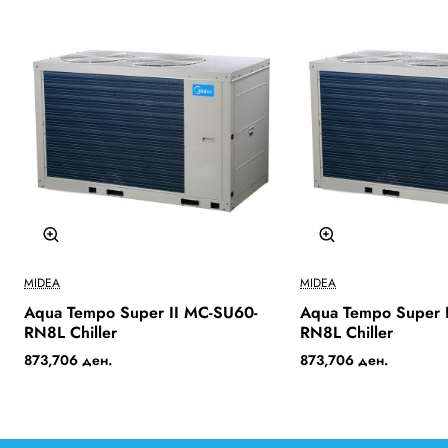
Бесплатна Достава
О
MIDEA
MIDEA
Aqua Tempo Super II MC-SU60-
Aqua Tempo Super 
RN8L Chiller
RN8L Chiller
873,706 ден.
873,706 ден.