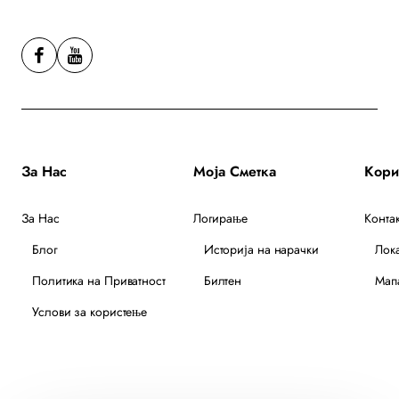
За Нас
Моја Сметка
За Нас
Логирање
Контак
Блог
Историја на нарачки
Лок
Политика на Приватност
Билтен
Мапа
Услови за користење