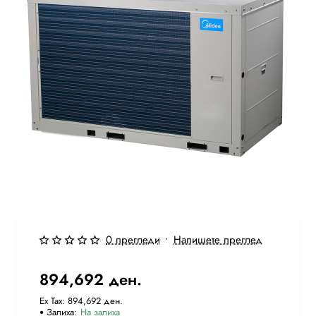
Бесплатна Достава
0 прегледи
•
Напишете преглед
894,692 ден.
Ex Tax: 894,692 ден.
Залиха:
На залиха