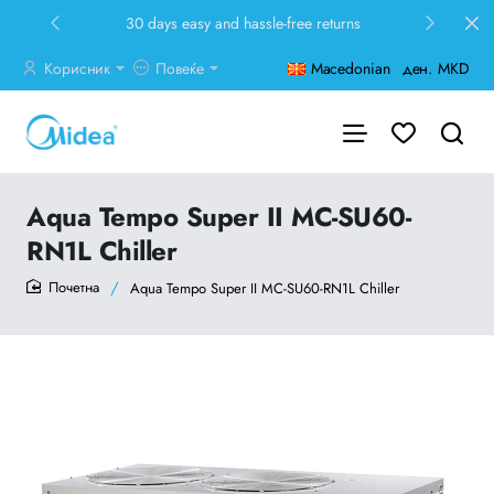
30 days easy and hassle-free returns
Корисник
Повеќе
Macedonian
ден.
MKD
Aqua Tempo Super II MC-SU60-
RN1L Chiller
Aqua Tempo Super II MC-SU60-RN1L Chiller
home