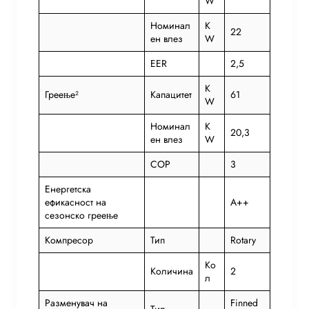
W
Номинал
K
22
ен влез
W
EER
2,5
K
Греење²
Капацитет
61
W
Номинал
K
20,3
ен влез
W
COP
3
Енергетска
ефикасност на
A++
сезонско греење
Компресор
Тип
Rotary
Ко
Количина
2
л
Разменувач на
Finned
Тип