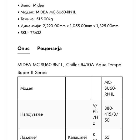
Brand:
Midea
Модел:
MIDEA MC-SU60-RN1L
Тежина:
515.00kg
Димензија:
2,220.00mm x 1,055.00mm x 1,325.00mm
SKU:
73633
Опис
Рецензија
MIDEA MC-SU60-RN1L, Chiller R410A Aqua Tempo
Super II Series
MC-
Модел
SU60-
RN1L
V/
380-
Ph
Напојување
415/3/
/H
50
z
K
Ладење¹
Капацитет
55