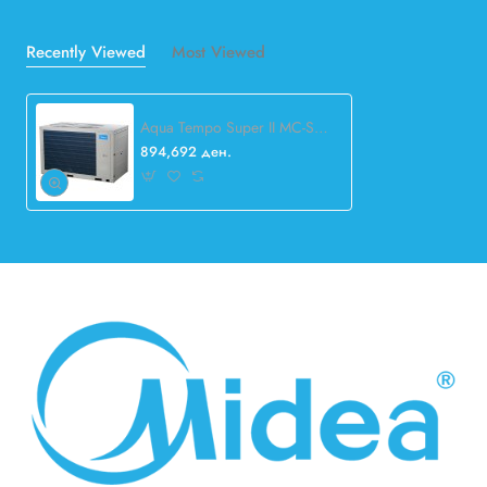
Recently Viewed
Most Viewed
Aqua Tempo Super II MC-SU60-RN1L Chiller
894,692 ден.