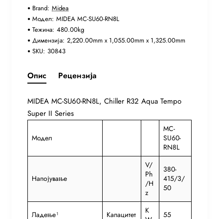
Brand:
Midea
Модел:
MIDEA MC-SU60-RN8L
Тежина:
480.00kg
Димензија:
2,220.00mm x 1,055.00mm x 1,325.00mm
SKU:
30843
Опис
Рецензија
MIDEA MC-SU60-RN8L, Chiller R32 Aqua Tempo
Super II Series
MC-
Модел
SU60-
RN8L
V/
380-
Ph
Напојување
415/3/
/H
50
z
K
Ладење¹
Капацитет
55