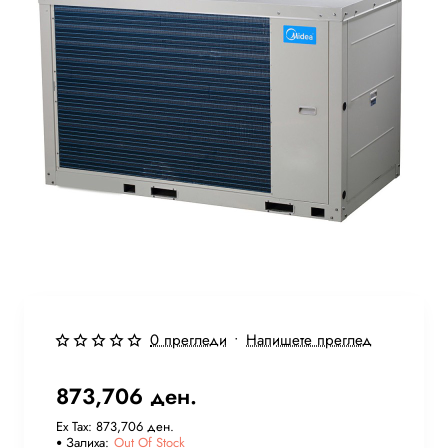
Бесплатна Достава
Out Of Stock
0 прегледи
•
Напишете преглед
873,706 ден.
Ex Tax: 873,706 ден.
Залиха:
Out Of Stock