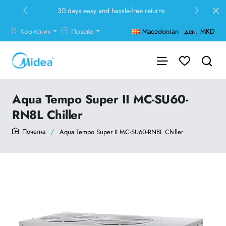
30 days easy and hassle-free returns
Корисник
Повеќе
Macedonian
ден.
MKD
Aqua Tempo Super II MC-SU60-
RN8L Chiller
Aqua Tempo Super II MC-SU60-RN8L Chiller
home