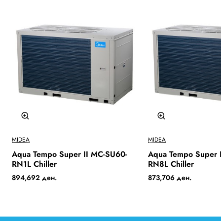
Бесплатна Достава
О
MIDEA
MIDEA
Aqua Tempo Super II MC-SU60-
Aqua Tempo Super 
RN1L Chiller
RN8L Chiller
894,692 ден.
873,706 ден.