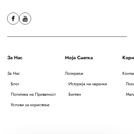
За Нас
Моја Сметка
За Нас
Логирање
Контак
Блог
Историја на нарачки
Лок
Политика на Приватност
Билтен
Мапа
Услови за користење