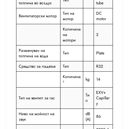
топлина во воздух
tube
Тип на
DC
Вентилаторски мотор
мотор
motor
Количина
на
2
мотори
Разменувач на
Тип
Plate
топлина на вода
Средство за ладење
Тип
R32
Количина
kg
14
³
EXV+
Ти
Тип на вентил за гас
Capillar
п
y
Ниво на моќност на
dB
86
звук
(A)