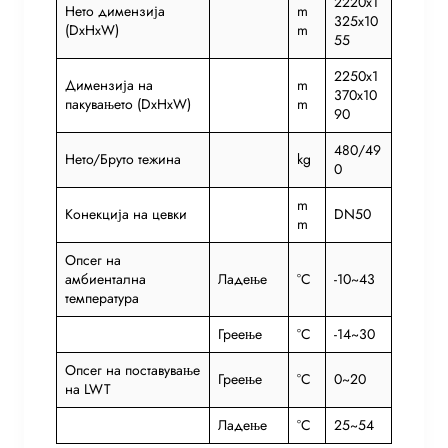
2220x1
Нето димензија
m
325x10
(DxHxW)
m
55
2250x1
Димензија на
m
370x10
пакувањето (DxHxW)
m
90
480/49
Нето/Бруто тежина
kg
0
m
Конекција на цевки
DN50
m
Опсег на
амбиентална
Ладење
°C
-10~43
температура
Греење
°C
-14~30
Опсег на поставување
Греење
°C
0~20
на LWT
Ладење
°C
25~54