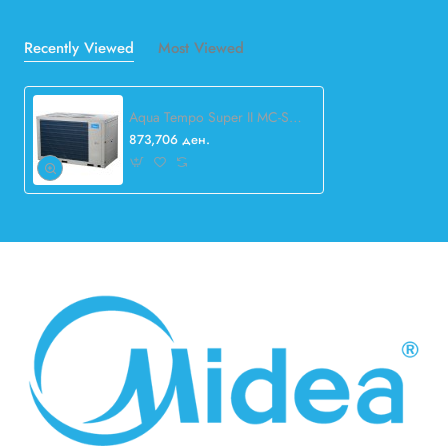
Recently Viewed
Most Viewed
Aqua Tempo Super II MC-SU60-RN8L Chiller
873,706 ден.