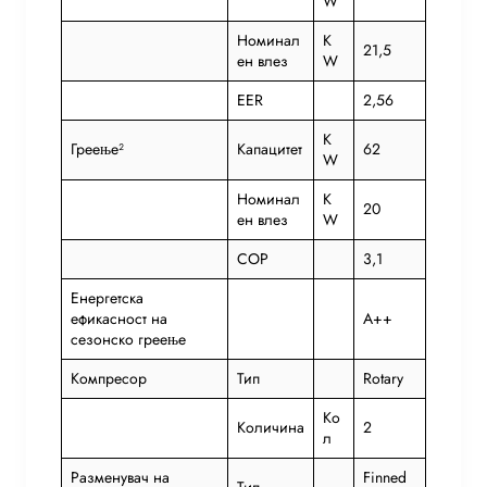
W
Номинал
K
21,5
ен влез
W
EER
2,56
K
Греење²
Капацитет
62
W
Номинал
K
20
ен влез
W
COP
3,1
Енергетска
ефикасност на
A++
сезонско греење
Компресор
Тип
Rotary
Ко
Количина
2
л
Разменувач на
Finned
Тип