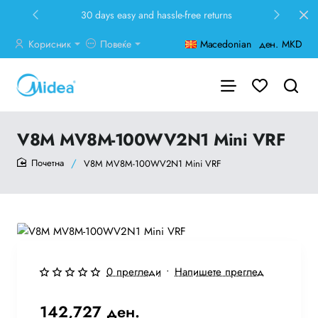
30 days easy and hassle-free returns
Корисник
Повеќе
Macedonian
ден.
MKD
V8M MV8M-100WV2N1 Mini VRF
V8M MV8M-100WV2N1 Mini VRF
home
Ново
0 прегледи
•
Напишете преглед
Бесплатна Достава
142,727 ден.