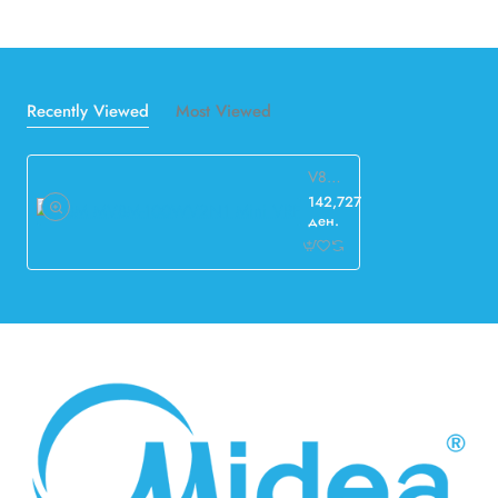
Recently Viewed
Most Viewed
V8M MV8M-100WV2N1 Mini VRF
142,727
ден.