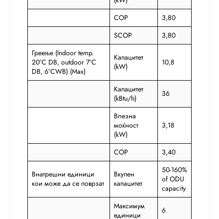
(kW)
COP
3,80
SCOP
3,80
Греење (Indoor temp.
Капацитет
20°C DB, outdoor 7°C
10,8
(kW)
DB, 6°CWB) (Max)
Капацитет
36
(kBtu/h)
Влезна
моќност
3,18
(kW)
COP
3,40
50-160%
Внатрешни единици
Вкупен
of ODU
кои може да се поврзат
капацитет
capacity
Максимум
6
единици