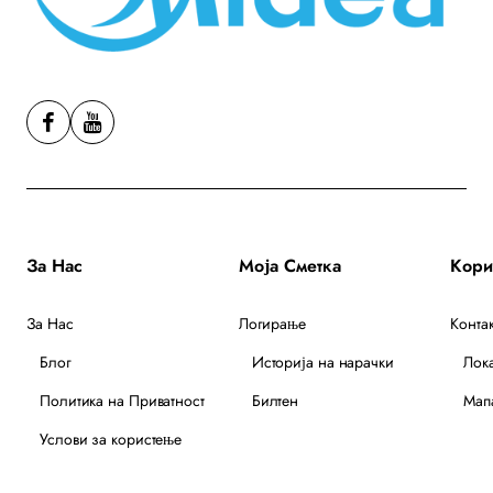
За Нас
Моја Сметка
За Нас
Логирање
Контак
Блог
Историја на нарачки
Лок
Политика на Приватност
Билтен
Мапа
Услови за користење