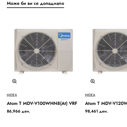
Може би ви се допаднало
Бесплатна Достава
MIDEA
MIDEA
Atom T MDV-V100WHN8(At) VRF
Atom T MDV-V120W
86,966 ден.
98,461 ден.