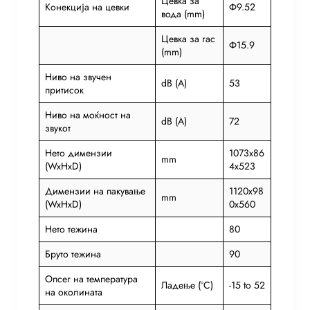
Цевка за
Конекција на цевки
Ф9.52
вода (mm)
Цевка за гас
Ф15.9
(mm)
Ниво на звучен
dB (A)
53
притисок
Ниво на моќност на
dB (A)
72
звукот
Нето димензии
1073x86
mm
(WxHxD)
4x523
Димензии на пакување
1120x98
mm
(WxHxD)
0x560
Нето тежина
80
Бруто тежина
90
Опсег на температура
Ладење (°C)
-15 to 52
на околината