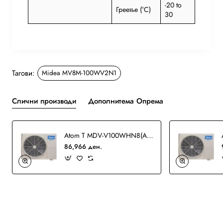
-20 to
Греење (°C)
30
Тагови:
Midea MV8M-100WV2N1
Слични производи
Дополнитема Опрема
Atom T MDV-V100WHN8(At) VRF
86,966 ден.