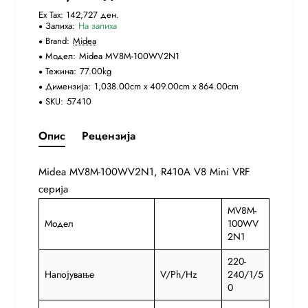
Ex Tax: 142,727 ден.
Залиха:
На залиха
Brand:
Midea
Модел:
Midea MV8M-100WV2N1
Тежина:
77.00kg
Димензија:
1,038.00cm x 409.00cm x 864.00cm
SKU:
57410
Опис
Рецензија
Midea MV8M-100WV2N1, R410A V8 Mini VRF
серија
MV8M-
Модел
100WV
2N1
220-
Напојување
V/Ph/Hz
240/1/5
0