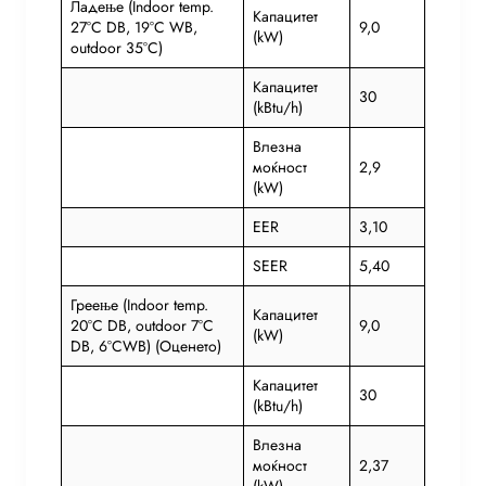
Ладење (Indoor temp.
Капацитет
27°C DB, 19°C WB,
9,0
(kW)
outdoor 35°C)
Капацитет
30
(kBtu/h)
Влезна
моќност
2,9
(kW)
EER
3,10
SEER
5,40
Греење (Indoor temp.
Капацитет
20°C DB, outdoor 7°C
9,0
(kW)
DB, 6°CWB) (Оценето)
Капацитет
30
(kBtu/h)
Влезна
моќност
2,37