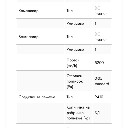
DC
Компресор
Тип
Inverter
Количина
1
DC
Вентилатор
Тип
Inverter
Количина
1
Проток
5200
(m³/h)
Статичен
0-35
притисок
standard
(Pa)
Средство за ладење
Тип
R410
Количина на
фабричко
3,1
полнење (kg)