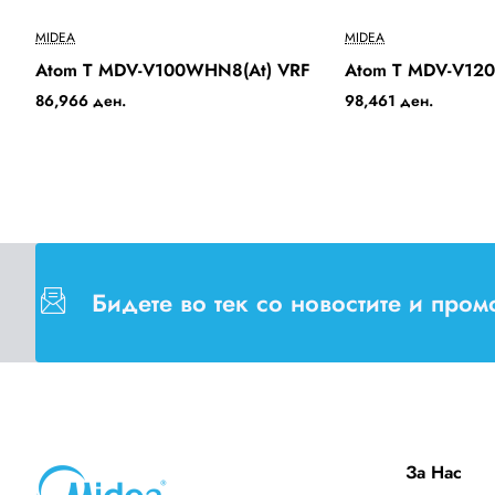
Бесплатна Достава
MIDEA
MIDEA
Atom T MDV-V100WHN8(At) VRF
Atom T MDV-V12
86,966 ден.
98,461 ден.
Бидете во тек со новостите и про
За Нас