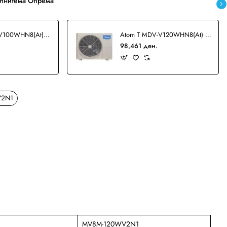
лнитема Опрема
Atom T MDV-V100WHN8(At) VRF
Atom T MDV-V120WHN8(At) VRF
98,461 ден.
V2N1
MV8M-120WV2N1