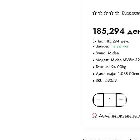
0 прегл
Ново
Бесплатна Достава
185,294 де
Ex Tax: 185,294 ден.
Залиха:
На залиха
Brand:
Midea
Модел:
Midea MV8M-1
Тежина:
94.00kg
Димензија:
1,038.00cm
SKU:
59059
Додај во листата на