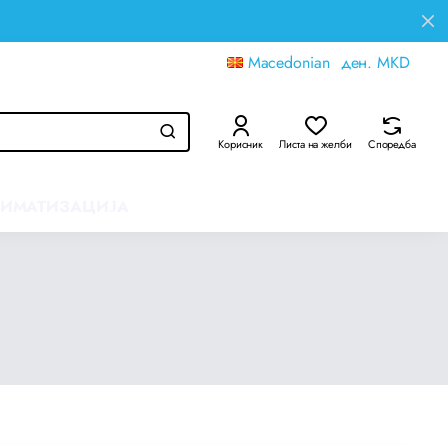
Macedonian
ден.
MKD
Корисник
Листа на желби
Споредба
ЛИМАТИЗАЦИЈА