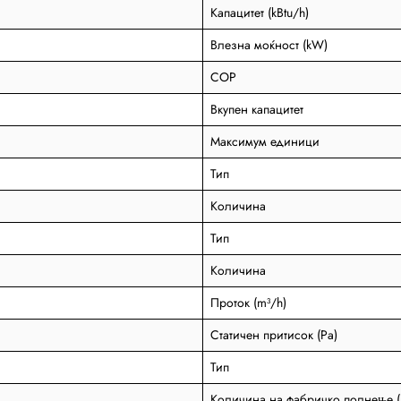
Капацитет (kBtu/h)
Влезна моќност (kW)
COP
Вкупен капацитет
Максимум единици
Тип
Количина
Тип
Количина
Проток (m³/h)
Статичен притисок (Pa)
Тип
Количина на фабричко полнење (