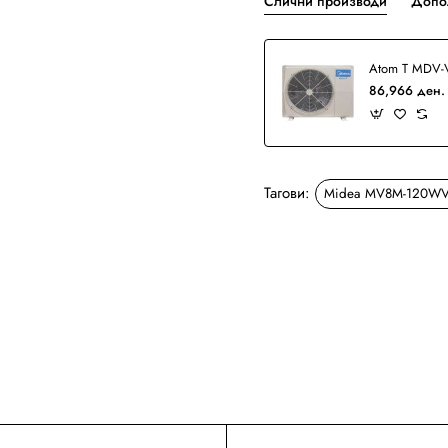
Слични производи
Допо
86,966 ден.
Тагови:
Midea MV8M-120W