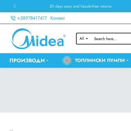
30 days easy and hassle-free returns
+38978417417
Контакт
All
Search
here...
ПРОИЗВОДИ
ТОПЛИНСКИ ПУМПИ