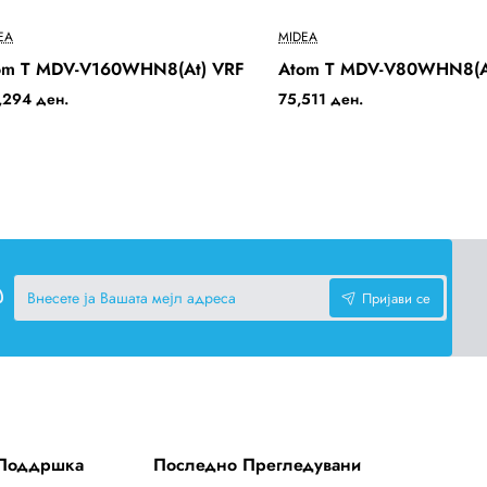
Бесплатна Достава
Бесплатн
EA
MIDEA
2-3 Days
om T MDV-V160WHN8(At) VRF
Atom T MDV-V80WHN8(A
,294 ден.
75,511 ден.
Внесете
Пријави се
ја
Вашата
мејл
адреса
 Поддршка
Последно Прегледувани