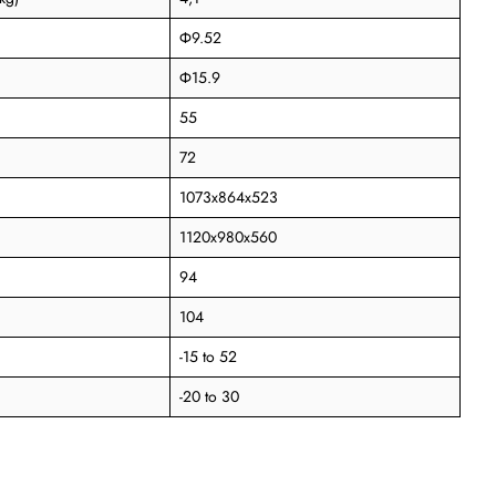
Ф9.52
Ф15.9
55
72
1073x864x523
1120x980x560
94
104
-15 to 52
-20 to 30