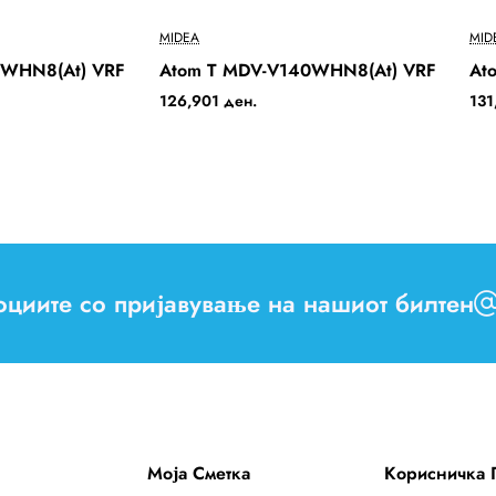
Бесплатна Достава
Бесплатна Достава
MIDEA
MID
2-3 Days
0WHN8(At) VRF
Atom T MDV-V140WHN8(At) VRF
At
126,901 ден.
131
моциите со пријавување на нашиот билтен
Моја Сметка
Корисничка