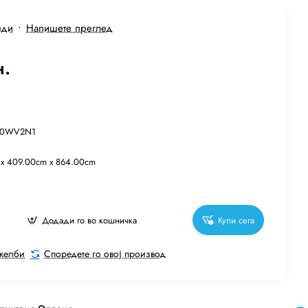
еди
•
Напишете преглед
н.
20WV2N1
 x 409.00cm x 864.00cm
Додади го во кошничка
Купи сега
 желби
Споредете го овој производ