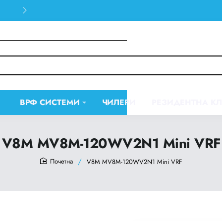
30 days easy and hassle-free returns
ВРФ СИСТЕМИ
ЧИЛЕРИ
РЕЗИДЕНТНА К
V8M MV8M-120WV2N1 Mini VRF
V8M MV8M-120WV2N1 Mini VRF
home