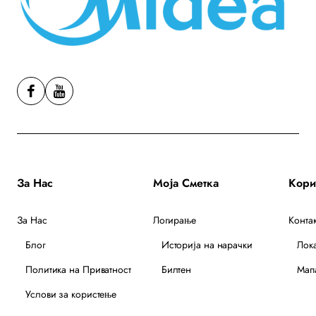
За Нас
Моја Сметка
За Нас
Логирање
Контак
Блог
Историја на нарачки
Лок
Политика на Приватност
Билтен
Мапа
Услови за користење