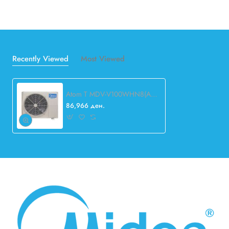
Recently Viewed
Most Viewed
Atom T MDV-V100WHN8(At) VRF
86,966 ден.