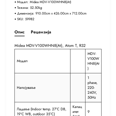
Модел:
Midea MDV-V100WHN8(At)
Тежина:
52.50kg
Димензија:
910.00cm x 426.00cm x 712.00cm
SKU:
59982
Опис
Рецензија
Midea MDV-V100WHN8(At), Atom T, R32
MDV-
V100W
Модел
HN8(At
)
1
phase,
Напојување
220-
240V,
50Hz
Капац
Ладење (Indoor temp. 27°C DB,
итет
9
19°C WB, outdoor 35°C)