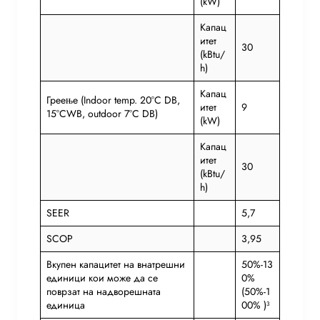
(kW)
Капац
итет
30
(kBtu/
h)
Капац
Греење (Indoor temp. 20°C DB,
итет
9
15°CWB, outdoor 7°C DB)
(kW)
Капац
итет
30
(kBtu/
h)
SEER
5,7
SCOP
3,95
Вкупен капацитет на внатрешни
50%-13
единици кои може да се
0%
поврзат на надворешната
(50%-1
единица
00% )³