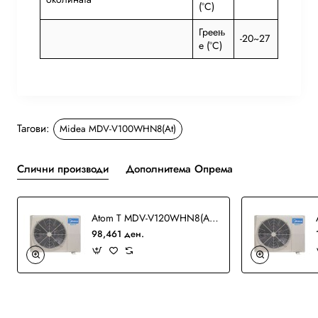
(°C)
Греењ
-20~27
е (°C)
Тагови:
Midea MDV-V100WHN8(At)
Слични производи
Дополнитема Опрема
Atom T MDV-V120WHN8(At) VRF
98,461 ден.