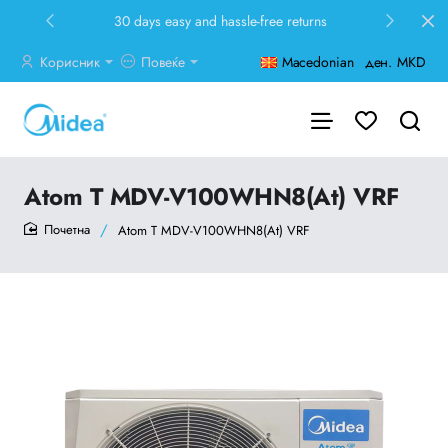
30 days easy and hassle-free returns
Корисник
Повеќе
Macedonian
ден.
MKD
Atom T MDV-V100WHN8(At) VRF
Atom T MDV-V100WHN8(At) VRF
home