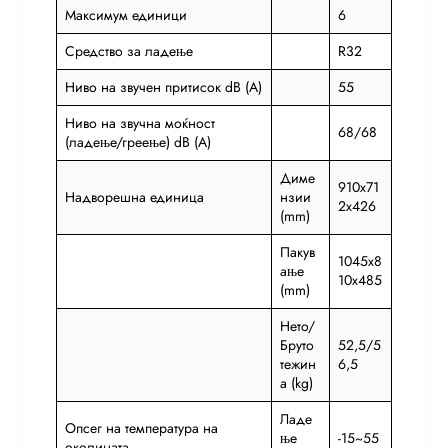
Максимум единици
6
Средство за ладење
R32
Ниво на звучен притисок dB (A)
55
Ниво на звучна моќност
68/68
(ладење/греење) dB (A)
Диме
910x71
Надворешна единица
нзии
2x426
(mm)
Пакув
1045x8
ање
10x485
(mm)
Нето/
Бруто
52,5/5
тежин
6,5
а (kg)
Ладе
Опсег на температура на
ње
-15~55
околината