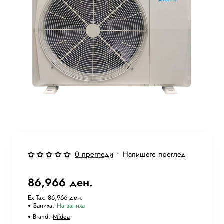
Бесплатна Достава
0 прегледи
•
Напишете преглед
86,966 ден.
Ex Tax: 86,966 ден.
Залиха:
На залиха
Brand:
Midea