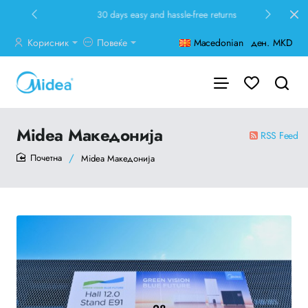
30 days easy and hassle-free returns
Корисник
Повеќе
Macedonian
ден.
MKD
Midea Македонија
RSS Feed
Midea Македонија
home