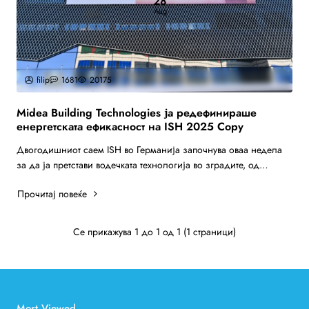
28
Aug
filip
1681
20175
Midea Building Technologies ја редефинираше
енергетската ефикасност на ISH 2025 Copy
Двогодишниот саем ISH во Германија започнува оваа недела
за да ја претстави водечката технологија во зградите, од
системи што содржат вода до производ..
Прочитај повеќе
Се прикажува 1 до 1 од 1 (1 страници)
Most Viewed