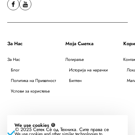
За Нас
Моја Сметка
За Нас
Логирање
Контак
Блог
Историја на нарачки
Лок
Политика на Приватност
Билтен
Мапа
Услови за користење
We use cookies 🍪
© 2025 Сетек Сè од Техника. Сите права се
We use cookies and other similar technologies to