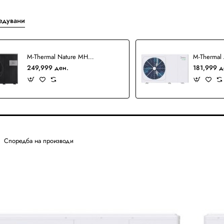
едувани
M-Thermal Nature MHC-V10WD2N7-B Монофазна топлинска пумпа
249,999 ден.
181,999 д
Споредба на производи