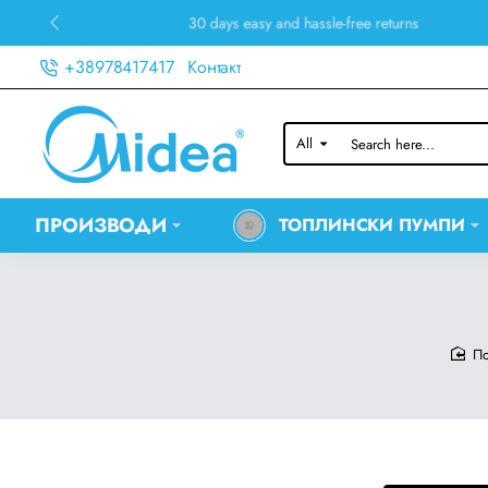
30 days easy and hassle-free returns
+38978417417
Контакт
All
Search
here...
ПРОИЗВОДИ
ТОПЛИНСКИ ПУМПИ