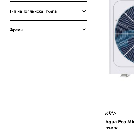
Тип на Топлинска Пумпа
Фреон
MIDEA
Out Of Stock
Aqua Eco M
пумпа