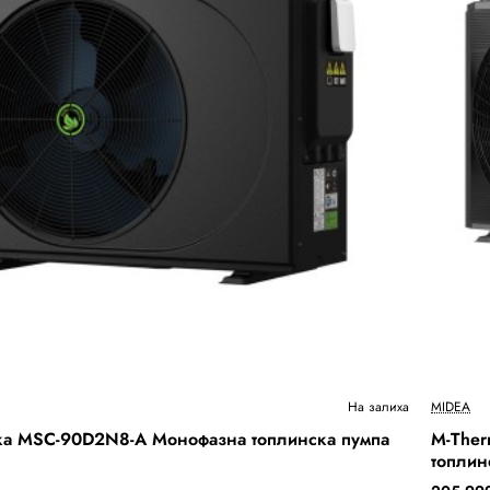
Бесплатна Достава
На залиха
MIDEA
Out Of
ка MSC-90D2N8-A Монофазна топлинска пумпа
M-Ther
топлин