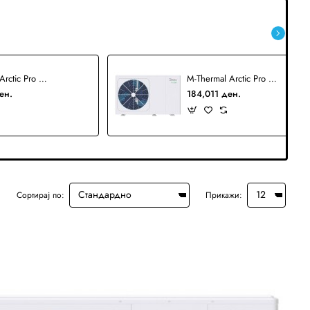
M-Thermal Arctic Pro MHC-V8W/D2N8-B Моноблок Монофазна топлинска пумпа
M-Thermal Arctic Pro MHC-V6W/D2N8-B Моноблок Монофазна топлинска пумпа
ен.
184,011 ден.
Сортирај по:
Прикажи: