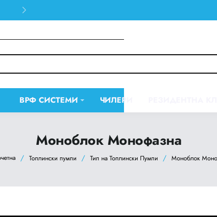
30 days easy and hassle-free returns
ВРФ СИСТЕМИ
ЧИЛЕРИ
РЕЗИДЕНТНА К
Моноблок Монофазна
Топлински пумпи
Тип на Топлински Пумпи
Моноблок Моно
home