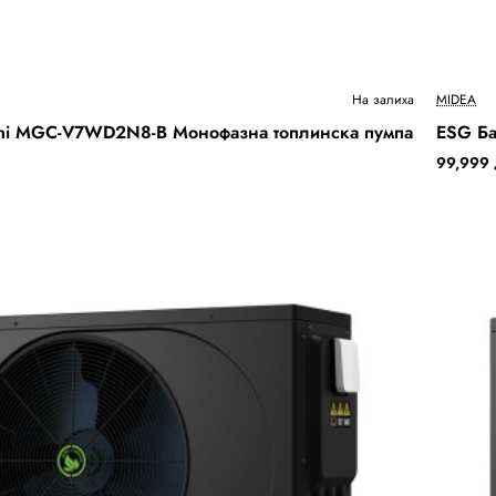
Бесплатна Достава
На залиха
MIDEA
ini MGC-V7WD2N8-B Монофазна топлинска пумпа
ESG Ба
99,999 