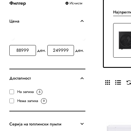
Филтер
Исчисти
Најпрегл
Цена
ден.
ден.
Достапност
На залиха
5
Нема залиха
9
Серија на топлински пумпи