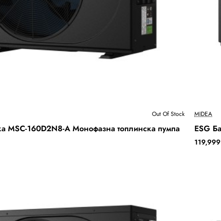
Бесплатна Достава
Out Of Stock
MIDEA
Out Of
ка MSC-160D2N8-A Монофазна топлинска пумпа
ESG Ба
119,999