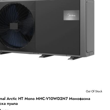
Бесплатна Достава
Out Of Stock
 Stock
mal Arctic HT Mono MHC-V10WD2N7 Монофазна
ска пумпа