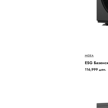
MIDEA
Out Of Stock
ESG Базенс
116,999 ден.