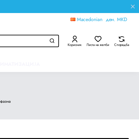
Macedonian
ден.
MKD
Корисник
Листа на желби
Споредба
ЛИМАТИЗАЦИЈА
фазна