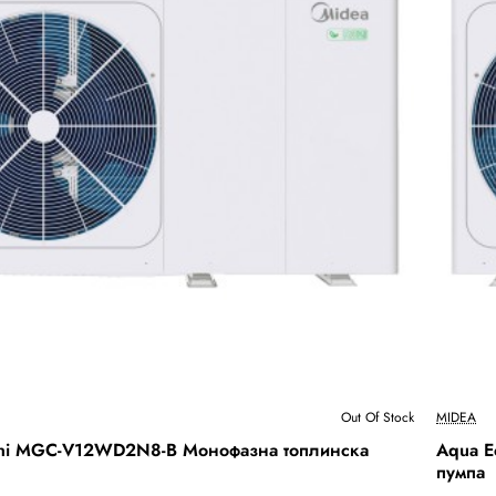
Бесплатна Достава
Out Of Stock
MIDEA
Out Of
ini MGC-V12WD2N8-B Монофазна топлинска
Aqua E
пумпа