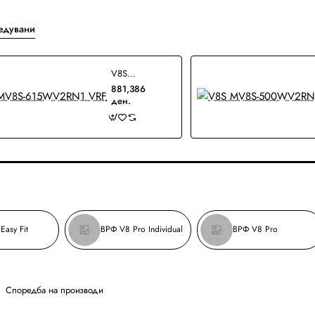
едувани
V8S MV8S-615WV2RN1 VRF
881,386
ден.
Easy Fit
ВРФ V8 Pro Individual
ВРФ V8 Pro
Споредба на производи