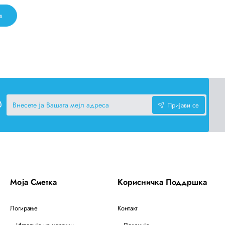
s
Внесете
Пријави се
ја
Вашата
мејл
адреса
Моја Сметка
Корисничка Поддршка
Логирање
Контакт