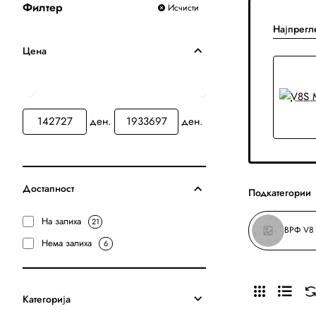
Филтер
Исчисти
Најпрегл
Цена
ден.
ден.
Достапност
Подкатегории
На залиха
21
ВРФ V8 
Нема залиха
6
Категорија