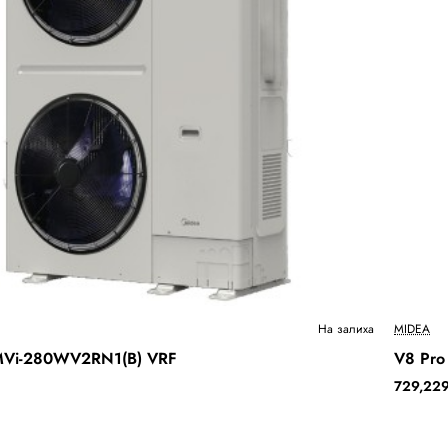
Ново
На залиха
MIDEA
 MVi-280WV2RN1(B) VRF
V8 Pr
Бесплатна Достава
729,229