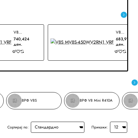
V8S MV8S-500WV2RN1 VRF
V8S MV8S-450WV2RN1 VRF
740,424
683,919
ден.
ден.
ВРФ V8S
ВРФ V8 Mini R410A
Сортирај по:
Прикажи: