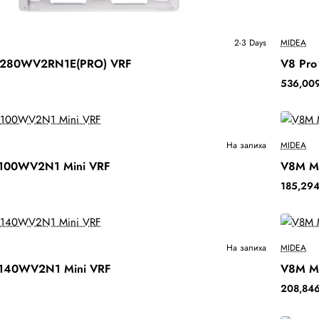
Ново
2-3 Days
MIDEA
2-3 
-280WV2RN1E(PRO) VRF
V8 Pr
Бесплатна Достава
536,009
Ново
На залиха
MIDEA
100WV2N1 Mini VRF
V8M M
Бесплатна Достава
185,294
Ново
На залиха
MIDEA
140WV2N1 Mini VRF
V8M M
Бесплатна Достава
208,846