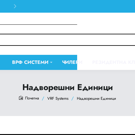
30 days easy and hassle-free returns
ВРФ СИСТЕМИ
ЧИЛЕРИ
РЕЗИДЕНТНА К
Надворешни Единици
VRF Systems
Надворешни Единици
home