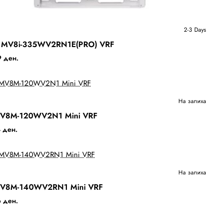
Ново
2-3 Days
Days
o MV8i-335WV2RN1E(PRO) VRF
Бесплатна Достава
 ден.
Ново
На залиха
V8M-120WV2N1 Mini VRF
Бесплатна Достава
 ден.
Ново
На залиха
V8M-140WV2RN1 Mini VRF
Бесплатна Достава
 ден.