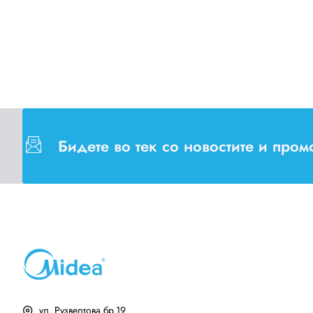
Бидете во тек со новостите и про
ул. Рузвелтова бр.19