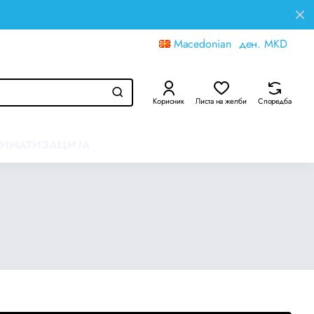
Macedonian
ден.
MKD
Корисник
Листа на желби
Споредба
ЛИМАТИЗАЦИЈА