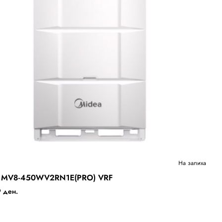
Ново
На залиха
o MV8-450WV2RN1E(PRO) VRF
Бесплатна Достава
 ден.