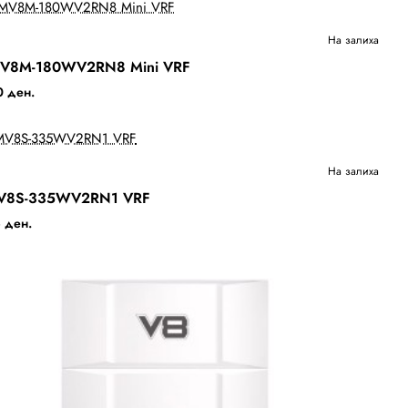
Ново
На залиха
V8M-180WV2RN8 Mini VRF
Бесплатна Достава
 ден.
Ново
На залиха
V8S-335WV2RN1 VRF
Бесплатна Достава
 ден.