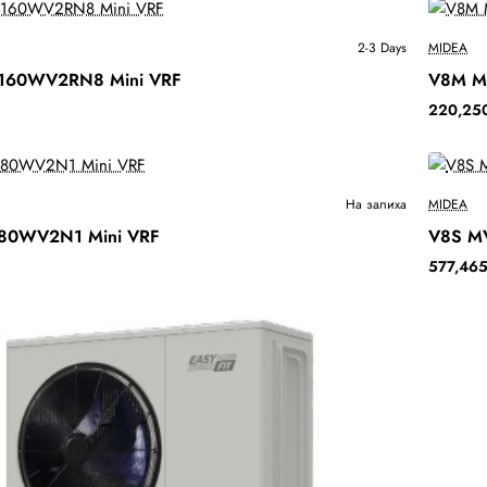
Ново
2-3 Days
MIDEA
160WV2RN8 Mini VRF
V8M M
Бесплатна Достава
220,250
Ново
На залиха
MIDEA
80WV2N1 Mini VRF
V8S M
Бесплатна Достава
577,465