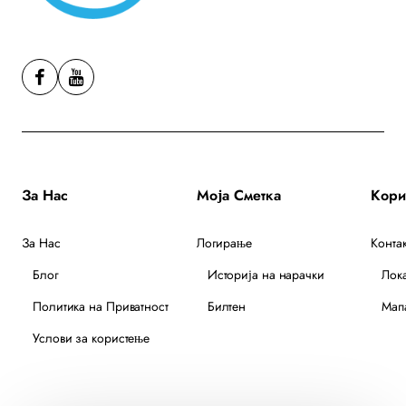
За Нас
Моја Сметка
За Нас
Логирање
Контак
Блог
Историја на нарачки
Лок
Политика на Приватност
Билтен
Мапа
Услови за користење