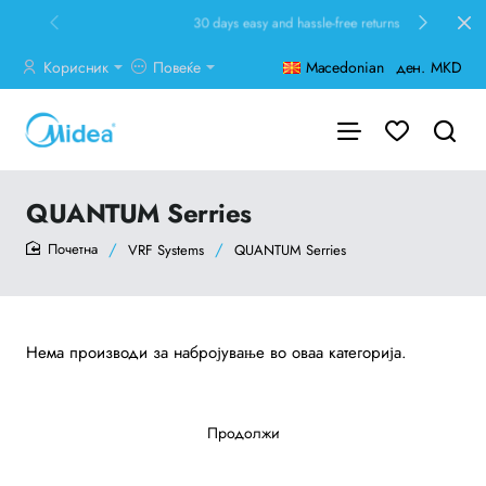
30 days easy and hassle-free returns
Корисник
Повеќе
Macedonian
ден.
MKD
QUANTUM Serries
VRF Systems
QUANTUM Serries
home
Нема производи за набројување во оваа категорија.
Продолжи