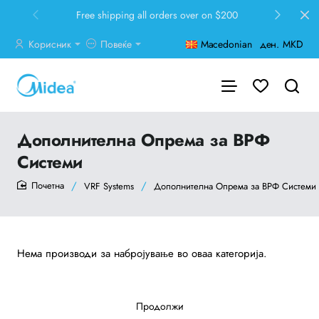
ipping all orders over on $200
30 days easy and
Корисник
Повеќе
Macedonian
ден.
MKD
Дополнителна Опрема за ВРФ
Системи
VRF Systems
Дополнителна Опрема за ВРФ Системи
home
Нема производи за набројување во оваа категорија.
Продолжи