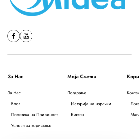
За Нас
Моја Сметка
За Нас
Логирање
Контак
Блог
Историја на нарачки
Лок
Политика на Приватност
Билтен
Мапа
Услови за користење